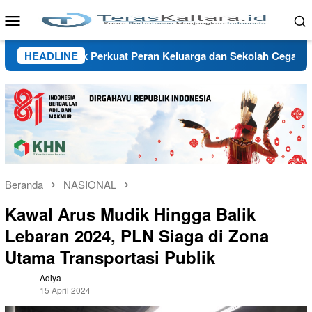
Loncat
Menu
ke
Mobile
konten
ara Ajak Perkuat Peran Keluarga dan Sekolah Cegah Bullying
HEADLINE
Beranda
NASIONAL
Kawal Arus Mudik Hingga Balik
Lebaran 2024, PLN Siaga di Zona
Utama Transportasi Publik
Adiya
15 April 2024