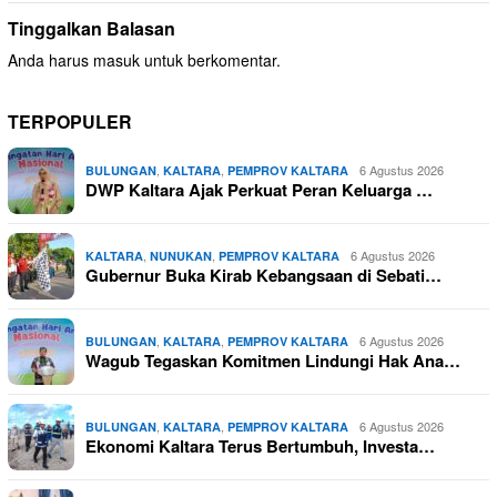
Tinggalkan Balasan
Anda harus
masuk
untuk berkomentar.
TERPOPULER
,
,
6 Agustus 2026
BULUNGAN
KALTARA
PEMPROV KALTARA
DWP Kaltara Ajak Perkuat Peran Keluarga …
,
,
6 Agustus 2026
KALTARA
NUNUKAN
PEMPROV KALTARA
Gubernur Buka Kirab Kebangsaan di Sebati…
,
,
6 Agustus 2026
BULUNGAN
KALTARA
PEMPROV KALTARA
Wagub Tegaskan Komitmen Lindungi Hak Ana…
,
,
6 Agustus 2026
BULUNGAN
KALTARA
PEMPROV KALTARA
Ekonomi Kaltara Terus Bertumbuh, Investa…