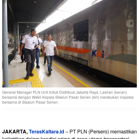
General Manager PLN Unit Induk Distribusi Jakarta Raya, Lasiran (kanan)
bersama dengan Wakil Kepala Stasiun Pasar Senen (kiri) melakukan inspeksi
bersama di Stasiun Pasar Senen.
JAKARTA,
TerasKaltara.id
– PT PLN (Persero) memastikan
kelistrikan dalam kondisi prima di zona utama transportasi