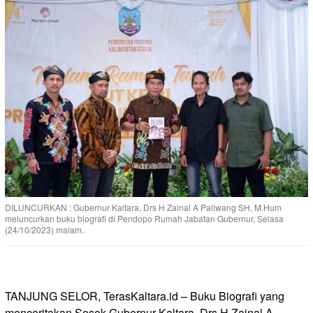
DILUNCURKAN : Gubernur Kaltara, Drs H Zainal A Paliwang SH, M.Hum
meluncurkan buku biografi di Pendopo Rumah Jabatan Gubernur, Selasa
(24/10/2023) malam.
TANJUNG SELOR, TerasKaltara.id – Buku Biografi yang
menceritakan Sosok Gubernur Kaltara, Drs H Zainal A