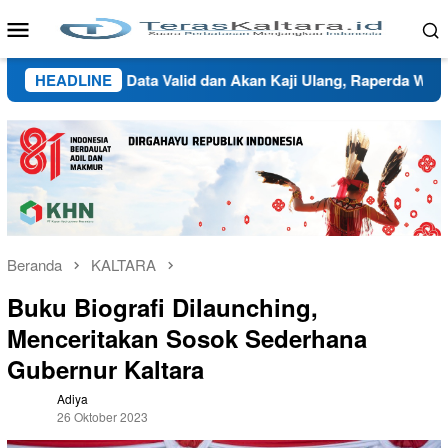
Loncat
Menu
ke
Mobile
konten
au Butuh Data Valid dan Akan Kaji Ulang, Raperda Wilayah Ad
HEADLINE
Beranda
KALTARA
Buku Biografi Dilaunching,
Menceritakan Sosok Sederhana
Gubernur Kaltara
Adiya
26 Oktober 2023