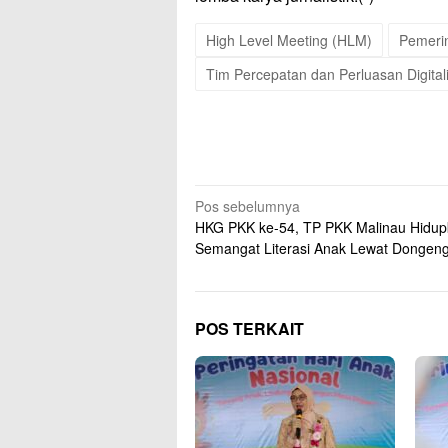
High Level Meeting (HLM)
Pemeri
Tim Percepatan dan Perluasan Digita
Navigasi
Pos sebelumnya
HKG PKK ke-54, TP PKK Malinau Hidu
pos
Semangat Literasi Anak Lewat Dongen
POS TERKAIT