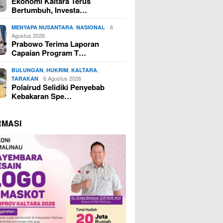
Ekonomi Kaltara Terus
Bertumbuh, Investa…
,
6
MENYAPA NUSANTARA
NASIONAL
Agustus 2026
Prabowo Terima Laporan
Capaian Program T…
,
,
,
BULUNGAN
HUKRIM
KALTARA
6 Agustus 2026
TARAKAN
Polairud Selidiki Penyebab
Kebakaran Spe…
RMASI