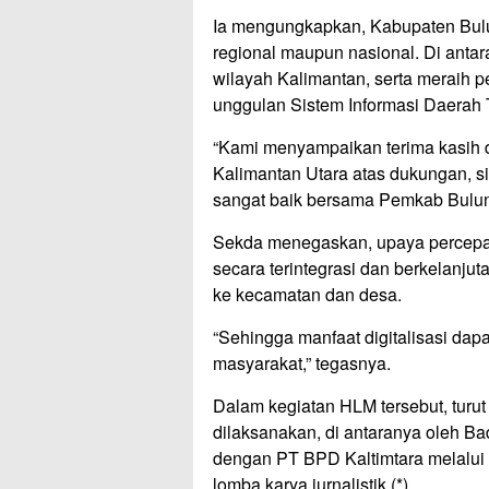
Ia mengungkapkan, Kabupaten Bulun
regional maupun nasional. Di anta
wilayah Kalimantan, serta meraih p
unggulan Sistem Informasi Daerah
“Kami menyampaikan terima kasih d
Kalimantan Utara atas dukungan, sin
sangat baik bersama Pemkab Bulun
Sekda menegaskan, upaya percepata
secara terintegrasi dan berkelanjuta
ke kecamatan dan desa.
“Sehingga manfaat digitalisasi dapa
masyarakat,” tegasnya.
Dalam kegiatan HLM tersebut, turu
dilaksanakan, di antaranya oleh 
dengan PT BPD Kaltimtara melalui b
lomba karya jurnalistik.(*)