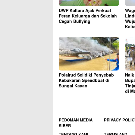
DWP Kaltara Ajak Perkuat
Wag
Peran Keluarga dan Sekolah
Lind
Cegah Bullying
Wuju
Kalt
Polairud Selidiki Penyebab
Naik
Kebakaran Speedboat di
Bupa
Sungai Kayan
Tinj
di Ma
PEDOMAN MEDIA
PRIVACY POLIC
SIBER
TENTANG KAMI
TERMS AND