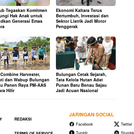
ub Tegaskan Komitmen
Ekonomi Kaltara Terus
ungi Hak Anak untuk
Bertumbuh, Investasi dan
dkan Generasi Emas
Sektor Listrik Jadi Motor
ara
Penggerak
 Combine Harvester,
Bulungan Cetak Sejarah,
ti dan Wabup Bulungan
Tata Kelola Hutan Adat
au Panen Raya PM-AAS
Punan Batu Benau Sajau
ra Hilir
Jadi Acuan Nasional
JARINGAN SOCIAL
Y
REDAKSI
Facebook
Twitter
Tumblr
Stumbl
TERMS OF SERVICE