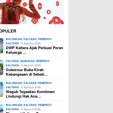
OPULER
,
,
BULUNGAN
KALTARA
PEMPROV
6 Agustus 2026
KALTARA
DWP Kaltara Ajak Perkuat Peran
Keluarga …
,
,
KALTARA
NUNUKAN
PEMPROV
6 Agustus 2026
KALTARA
Gubernur Buka Kirab
Kebangsaan di Sebati…
,
,
BULUNGAN
KALTARA
PEMPROV
6 Agustus 2026
KALTARA
Wagub Tegaskan Komitmen
Lindungi Hak Ana…
,
,
BULUNGAN
KALTARA
PEMPROV
6 Agustus 2026
KALTARA