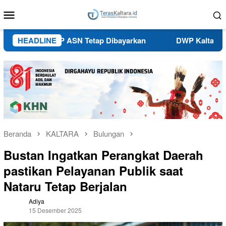
Loncat
Menu
ke
Mobile
konten
tikan TPP ASN Tetap Dibayarkan
HEADLINE
DWP Kaltara Ajak Perk
Beranda
KALTARA
Bulungan
Bustan Ingatkan Perangkat Daerah
pastikan Pelayanan Publik saat
Nataru Tetap Berjalan
Adiya
15 Desember 2025