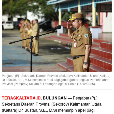
Penjabat (Pj.) Sekretaris Daerah Provinsi (Sekprov) Kalimantan Utara (Kaltara)
Dr. Bustan, S.E., M.Si memimpin apel pagi gabungan di lingkup Pemerintahan
Provinsi (Pemprov) Kaltara di Lapangan Agatis, Senin (15/12/2025).
TERASKALTARA.ID,
BULUNGAN
—
Penjabat (Pj.)
Sekretaris Daerah Provinsi (Sekprov) Kalimantan Utara
(Kaltara) Dr. Bustan, S.E., M.Si memimpin apel pagi