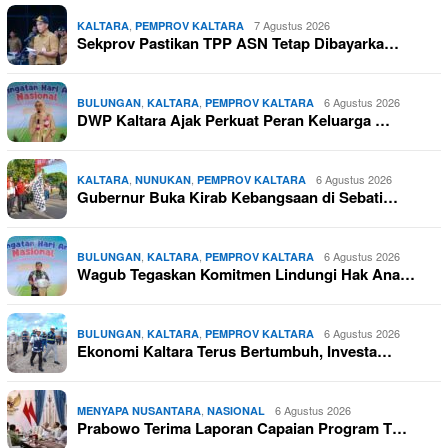
,
7 Agustus 2026
KALTARA
PEMPROV KALTARA
Sekprov Pastikan TPP ASN Tetap Dibayarka…
,
,
6 Agustus 2026
BULUNGAN
KALTARA
PEMPROV KALTARA
DWP Kaltara Ajak Perkuat Peran Keluarga …
,
,
6 Agustus 2026
KALTARA
NUNUKAN
PEMPROV KALTARA
Gubernur Buka Kirab Kebangsaan di Sebati…
,
,
6 Agustus 2026
BULUNGAN
KALTARA
PEMPROV KALTARA
Wagub Tegaskan Komitmen Lindungi Hak Ana…
,
,
6 Agustus 2026
BULUNGAN
KALTARA
PEMPROV KALTARA
Ekonomi Kaltara Terus Bertumbuh, Investa…
,
6 Agustus 2026
MENYAPA NUSANTARA
NASIONAL
Prabowo Terima Laporan Capaian Program T…