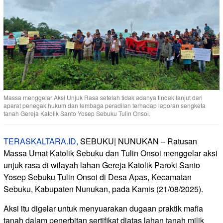
Massa menggelar Aksi Unjuk Rasa setelah tidak adanya tindak lanjut dari
aparat penegak hukum dan lembaga peradilan terhadap laporan sengketa
tanah Gereja Katolik Santo Yosep Sebuku Tulin Onsoi.
TERASKALTARA.ID,
SEBUKU| NUNUKAN – Ratusan
Massa Umat Katolik Sebuku dan Tulin Onsoi menggelar aksi
unjuk rasa di wilayah lahan Gereja Katolik Paroki Santo
Yosep Sebuku Tulin Onsoi di Desa Apas, Kecamatan
Sebuku, Kabupaten Nunukan, pada Kamis (21/08/2025).
Aksi itu digelar untuk menyuarakan dugaan praktik mafia
tanah dalam penerbitan sertifikat diatas lahan tanah milik