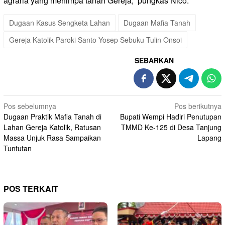
agraria yang menimpa tanah Gereja,” pungkas Nico.
Dugaan Kasus Sengketa Lahan
Dugaan Mafia Tanah
Gereja Katolik Paroki Santo Yosep Sebuku Tulin Onsoi
SEBARKAN
Navigasi
Pos sebelumnya
Pos berikutnya
Dugaan Praktik Mafia Tanah di
Bupati Wempi Hadiri Penutupan
pos
Lahan Gereja Katolik, Ratusan
TMMD Ke-125 di Desa Tanjung
Massa Unjuk Rasa Sampaikan
Lapang
Tuntutan
POS TERKAIT