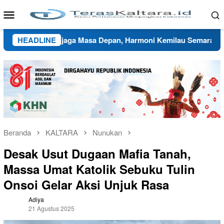
Loncat
Menu
ke
Mobile
konten
i dan Menjaga Masa Depan, Harmoni Kemilau Semarakkan HUT ke
HEADLINE
Beranda
KALTARA
Nunukan
Desak Usut Dugaan Mafia Tanah,
Massa Umat Katolik Sebuku Tulin
Onsoi Gelar Aksi Unjuk Rasa
Adiya
21 Agustus 2025