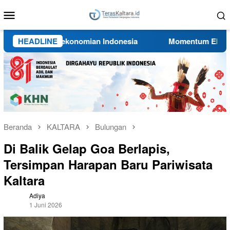
Loncat
Menu
ke
Mobile
konten
ositif Perekonomian Indonesia
HEADLINE
Momentum Ekonomi di Bal
Beranda
KALTARA
Bulungan
Di Balik Gelap Goa Berlapis,
Tersimpan Harapan Baru Pariwisata
Kaltara
Adiya
1 Juni 2026