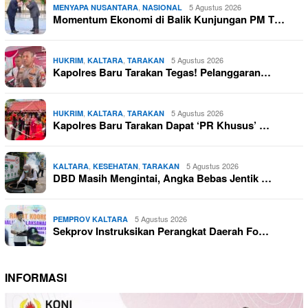
,
5 Agustus 2026
MENYAPA NUSANTARA
NASIONAL
Momentum Ekonomi di Balik Kunjungan PM T…
,
,
5 Agustus 2026
HUKRIM
KALTARA
TARAKAN
Kapolres Baru Tarakan Tegas! Pelanggaran…
,
,
5 Agustus 2026
HUKRIM
KALTARA
TARAKAN
Kapolres Baru Tarakan Dapat ‘PR Khusus’ …
,
,
5 Agustus 2026
KALTARA
KESEHATAN
TARAKAN
DBD Masih Mengintai, Angka Bebas Jentik …
5 Agustus 2026
PEMPROV KALTARA
Sekprov Instruksikan Perangkat Daerah Fo…
INFORMASI