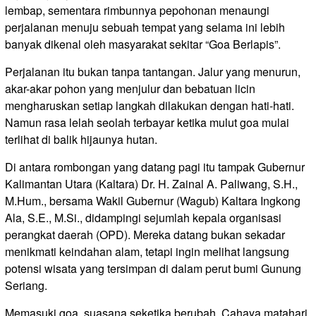
lembap, sementara rimbunnya pepohonan menaungi
perjalanan menuju sebuah tempat yang selama ini lebih
banyak dikenal oleh masyarakat sekitar “Goa Berlapis”.
Perjalanan itu bukan tanpa tantangan. Jalur yang menurun,
akar-akar pohon yang menjulur dan bebatuan licin
mengharuskan setiap langkah dilakukan dengan hati-hati.
Namun rasa lelah seolah terbayar ketika mulut goa mulai
terlihat di balik hijaunya hutan.
Di antara rombongan yang datang pagi itu tampak Gubernur
Kalimantan Utara (Kaltara) Dr. H. Zainal A. Paliwang, S.H.,
M.Hum., bersama Wakil Gubernur (Wagub) Kaltara Ingkong
Ala, S.E., M.Si., didampingi sejumlah kepala organisasi
perangkat daerah (OPD). Mereka datang bukan sekadar
menikmati keindahan alam, tetapi ingin melihat langsung
potensi wisata yang tersimpan di dalam perut bumi Gunung
Seriang.
Memasuki goa, suasana seketika berubah. Cahaya matahari