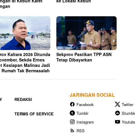
ngan di Kebun Karet
ke Lokasi Kebun
ungan
rov Kaltara 2026 Ditunda
Sekprov Pastikan TPP ASN
ovember, Sekda Ernes
Tetap Dibayarkan
t Kesiapan Malinau Jadi
 Rumah Tak Bermasalah
JARINGAN SOCIAL
Y
REDAKSI
Facebook
Twitter
Tumblr
Stumbl
TERMS OF SERVICE
Instagram
Youtub
RSS