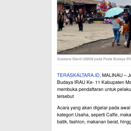
Suasana Stand UMKM pada Pesta Budaya IRAU 
TERASKALTARA.ID,
MALINAU – Je
Budaya IRAU Ke- 11 Kabupaten Ma
membuka pendaftaran untuk pelak
tersebut
Acara yang akan digelar pada awal
kategori Usaha, seperti Caffe, ma
batik, fashion, makanan berat, hing