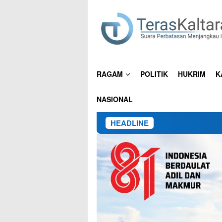
Loncat
ke
konten
RAGAM
POLITIK
HUKRIM
K
NASIONAL
HEADLINE
15 Pekerja 