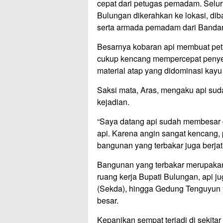
cepat dari petugas pemadam. Sel
Bulungan dikerahkan ke lokasi, dib
serta armada pemadam dari Bandar
Besarnya kobaran api membuat pe
cukup kencang mempercepat penyeb
material atap yang didominasi kay
Saksi mata, Aras, mengaku api sudah
kejadian.
“Saya datang api sudah membesar
api. Karena angin sangat kencang,
bangunan yang terbakar juga berja
Bangunan yang terbakar merupakan 
ruang kerja Bupati Bulungan, api j
(Sekda), hingga Gedung Tenguyun y
besar.
Kepanikan sempat terjadi di sekita