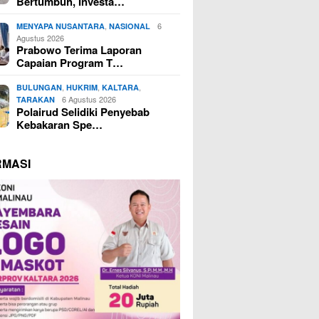
Bertumbuh, Investa…
,
6
MENYAPA NUSANTARA
NASIONAL
Agustus 2026
Prabowo Terima Laporan
Capaian Program T…
,
,
,
BULUNGAN
HUKRIM
KALTARA
6 Agustus 2026
TARAKAN
Polairud Selidiki Penyebab
Kebakaran Spe…
RMASI