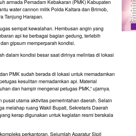
uruh armada Pemadam Kebakaran (PMK) Kabupaten
antu water cannon milik Polda Kaltara dan Brimob,
a Tanjung Harapan.
tugas sempat kewalahan. Hembusan angin yang
aran api ke berbagai bagian gedung, terlebih
u dan gipsum memperparah kondisi.
 dalam kondisi besar saat dirinya melintas di lokasi
 dan PMK sudah berada di lokasi untuk memadamkan
 petugas kesulitan memadamkan api. Material
tuhan dan hampir mengenai petugas PMK,” ujarnya.
pusat utama aktivitas pemerintahan daerah. Selain
uga melahap ruang Wakil Bupati, Sekretaris Daerah
ang kerap digunakan untuk kegiatan resmi berskala
r kompleks perkantoran. Sejumlah Aparatur Sipil