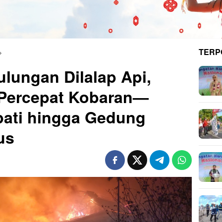
TERP
ulungan Dilalap Api,
Percepat Kobaran—
pati hingga Gedung
us