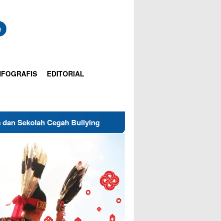
n
NFOGRAFIS
EDITORIAL
egah Bullying
Gubernur Buka Kirab Kebangsaan di Seba