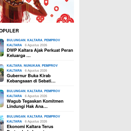
OPULER
,
,
BULUNGAN
KALTARA
PEMPROV
6 Agustus 2026
KALTARA
DWP Kaltara Ajak Perkuat Peran
Keluarga …
,
,
KALTARA
NUNUKAN
PEMPROV
6 Agustus 2026
KALTARA
Gubernur Buka Kirab
Kebangsaan di Sebati…
,
,
BULUNGAN
KALTARA
PEMPROV
6 Agustus 2026
KALTARA
Wagub Tegaskan Komitmen
Lindungi Hak Ana…
,
,
BULUNGAN
KALTARA
PEMPROV
6 Agustus 2026
KALTARA
Ekonomi Kaltara Terus