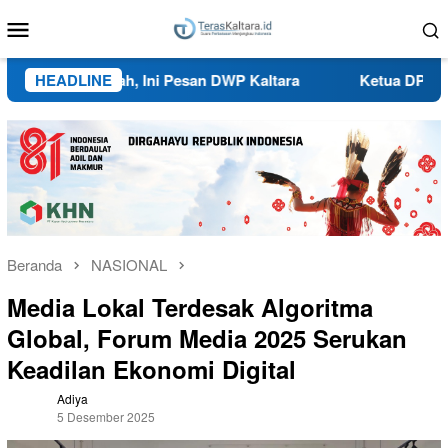
Loncat
Menu
ke
Mobile
konten
i Rumah, Ini Pesan DWP Kaltara
HEADLINE
Ketua DPRD Malinau Targ
Beranda
NASIONAL
Media Lokal Terdesak Algoritma
Global, Forum Media 2025 Serukan
Keadilan Ekonomi Digital
Adiya
5 Desember 2025