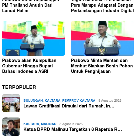
PM Thailand Anutin Dari
Pers Mampu Adaptasi Dengan
Lanud Halim
Perkembangan Industri Digital
Prabowo akan Kumpulkan
Prabowo Minta Mentan dan
Gubernur Hingga Bupati
Menhut Siapkan Benih Pohon
Bahas Indonesia ASRI
Untuk Penghijauan
TERPOPULER
,
,
8 Agustus 2026
BULUNGAN
KALTARA
PEMPROV KALTARA
Lawan Gratifikasi Dimulai dari Rumah, In…
,
8 Agustus 2026
KALTARA
MALINAU
Ketua DPRD Malinau Targetkan 8 Raperda R…