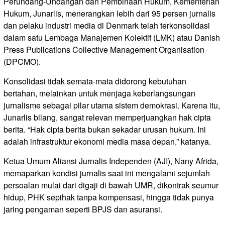
Perundang-Undangan dan Pembinaan Hukum, Kementerian
Hukum, Junarlis, menerangkan lebih dari 95 persen jurnalis
dan pelaku industri media di Denmark telah terkonsolidasi
dalam satu Lembaga Manajemen Kolektif (LMK) atau Danish
Press Publications Collective Management Organisation
(DPCMO).
Konsolidasi tidak semata-mata didorong kebutuhan
bertahan, melainkan untuk menjaga keberlangsungan
jurnalisme sebagai pilar utama sistem demokrasi. Karena itu,
Junarlis bilang, sangat relevan memperjuangkan hak cipta
berita. “Hak cipta berita bukan sekadar urusan hukum. Ini
adalah infrastruktur ekonomi media masa depan,” katanya.
Ketua Umum Aliansi Jurnalis Independen (AJI), Nany Afrida,
memaparkan kondisi jurnalis saat ini mengalami sejumlah
persoalan mulai dari digaji di bawah UMR, dikontrak seumur
hidup, PHK sepihak tanpa kompensasi, hingga tidak punya
jaring pengaman seperti BPJS dan asuransi.