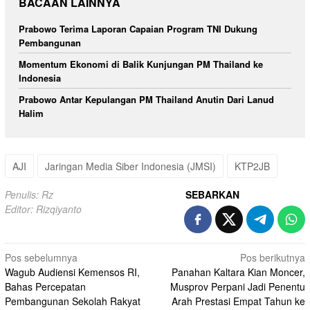
BACAAN LAINNYA
Prabowo Terima Laporan Capaian Program TNI Dukung
Pembangunan
Momentum Ekonomi di Balik Kunjungan PM Thailand ke
Indonesia
Prabowo Antar Kepulangan PM Thailand Anutin Dari Lanud
Halim
AJI
Jaringan Media Siber Indonesia (JMSI)
KTP2JB
Penulis: Rz
SEBARKAN
Editor: Rizqiyanto
Navigasi
Pos sebelumnya
Pos berikutnya
Wagub Audiensi Kemensos RI,
Panahan Kaltara Kian Moncer,
pos
Bahas Percepatan
Musprov Perpani Jadi Penentu
Pembangunan Sekolah Rakyat
Arah Prestasi Empat Tahun ke