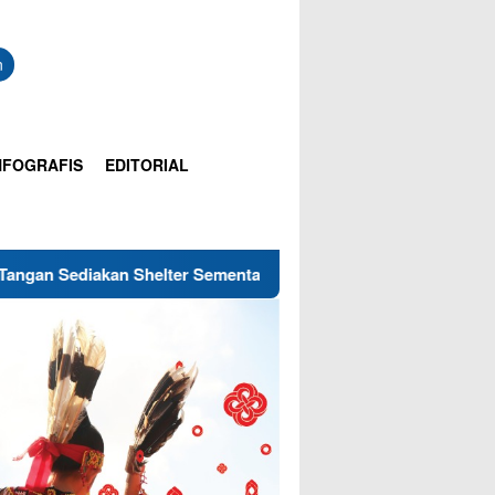
n
NFOGRAFIS
EDITORIAL
helter Sementara
Dijanjikan Gaji Bulanan Rp3,9 Juta, P