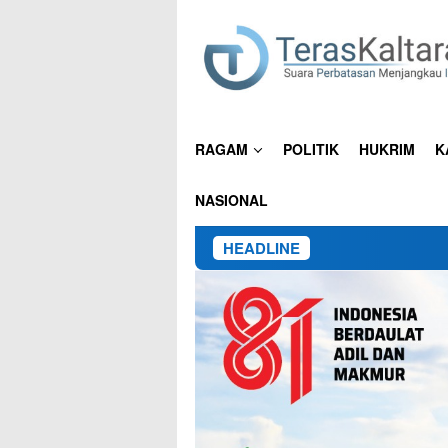
Loncat
ke
konten
RAGAM
POLITIK
HUKRIM
K
NASIONAL
HEADLINE
15 Pekerja Asa