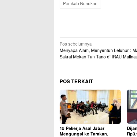
Pemkab Nunukan
Navigasi
Pos sebelumnya
Menyapa Alam, Menyentuh Leluhur : M
pos
Sakral Mekan Tun Tano di IRAU Malina
POS TERKAIT
15 Pekerja Asal Jabar
Dija
Mengungsi ke Tarakan,
Rp3,