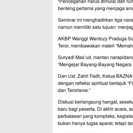
“Pencegahan harus dimulai dari rum
benteng pertama yang menjaga anak-
Seminar ini menghadirkan tiga nar
namun memiliki satu tujuan: menja
AKBP Wanggi Wantozy Praduga Satria
Teror, membawakan materi “Memah
Suryadi Mas’ud, mantan narapidana 
“Mengejar Bayang-Bayang Negara I
Dan Ust. Zahri Fadli, Ketua BAZN
dengan refleksi spiritual bertajuk
dan Terorisme.”
Diskusi berlangsung hangat, sesek
baru bagi peserta. Di akhir acara,
perbatasan yang kompleks, kegiat
bukan hanya tugas aparat, tetapi 