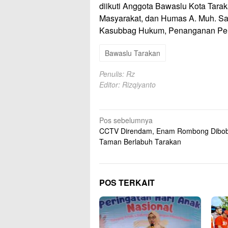
diikuti Anggota Bawaslu Kota Tarak
Masyarakat, dan Humas A. Muh. Saif
Kasubbag Hukum, Penanganan Pela
Bawaslu Tarakan
Penulis: Rz
Editor: Rizqiyanto
Navigasi
Pos sebelumnya
CCTV Direndam, Enam Rombong Dibobo
pos
Taman Berlabuh Tarakan
POS TERKAIT