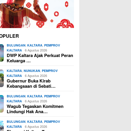
OPULER
,
,
BULUNGAN
KALTARA
PEMPROV
6 Agustus 2026
KALTARA
DWP Kaltara Ajak Perkuat Peran
Keluarga …
,
,
KALTARA
NUNUKAN
PEMPROV
6 Agustus 2026
KALTARA
Gubernur Buka Kirab
Kebangsaan di Sebati…
,
,
BULUNGAN
KALTARA
PEMPROV
6 Agustus 2026
KALTARA
Wagub Tegaskan Komitmen
Lindungi Hak Ana…
,
,
BULUNGAN
KALTARA
PEMPROV
6 Agustus 2026
KALTARA