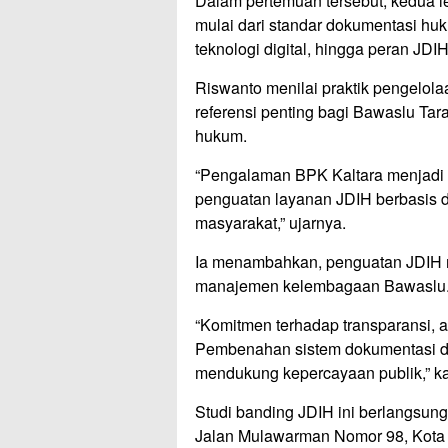
Dalam pertemuan tersebut, kedua 
mulai dari standar dokumentasi huk
teknologi digital, hingga peran JD
Riswanto menilai praktik pengelol
referensi penting bagi Bawaslu Tar
hukum.
“Pengalaman BPK Kaltara menjadi 
penguatan layanan JDIH berbasis di
masyarakat,” ujarnya.
Ia menambahkan, penguatan JDIH m
manajemen kelembagaan Bawaslu
“Komitmen terhadap transparansi, aku
Pembenahan sistem dokumentasi da
mendukung kepercayaan publik,” ka
Studi banding JDIH ini berlangsung
Jalan Mulawarman Nomor 98, Kota T