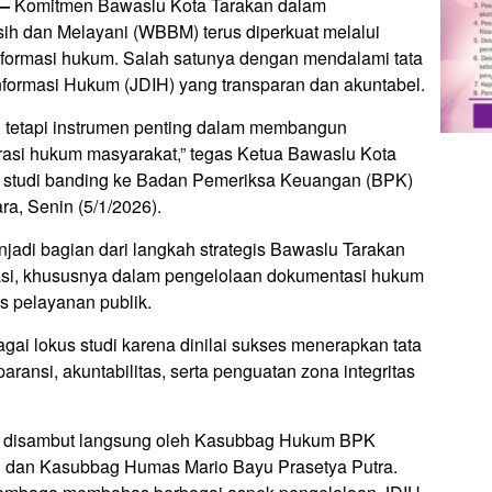
—
Komitmen Bawaslu Kota Tarakan dalam
ih dan Melayani (WBBM) terus diperkuat melalui
formasi hukum. Salah satunya dengan mendalami tata
nformasi Hukum (JDIH) yang transparan dan akuntabel.
i, tetapi instrumen penting dalam membangun
erasi hukum masyarakat,” tegas Ketua Bawaslu Kota
n studi banding ke Badan Pemeriksa Keuangan (BPK)
ra, Senin (5/1/2026).
njadi bagian dari langkah strategis Bawaslu Tarakan
rasi, khususnya dalam pengelolaan dokumentasi hukum
sis pelayanan publik.
agai lokus studi karena dinilai sukses menerapkan tata
ransi, akuntabilitas, serta penguatan zona integritas
 disambut langsung oleh Kasubbag Hukum BPK
g dan Kasubbag Humas Mario Bayu Prasetya Putra.