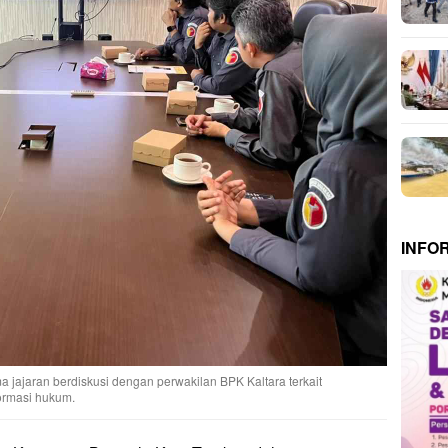
INFO
jajaran berdiskusi dengan perwakilan BPK Kaltara terkait
ormasi hukum.