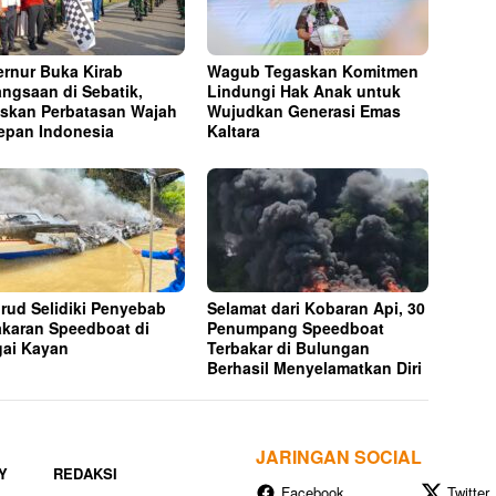
rnur Buka Kirab
Wagub Tegaskan Komitmen
ngsaan di Sebatik,
Lindungi Hak Anak untuk
skan Perbatasan Wajah
Wujudkan Generasi Emas
epan Indonesia
Kaltara
irud Selidiki Penyebab
Selamat dari Kobaran Api, 30
karan Speedboat di
Penumpang Speedboat
ai Kayan
Terbakar di Bulungan
Berhasil Menyelamatkan Diri
JARINGAN SOCIAL
Y
REDAKSI
Facebook
Twitter