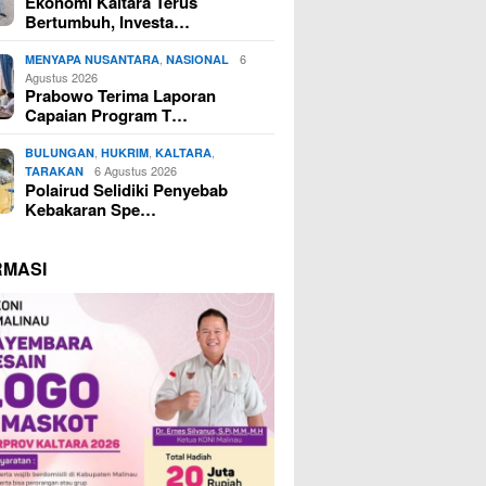
Ekonomi Kaltara Terus
Bertumbuh, Investa…
,
6
MENYAPA NUSANTARA
NASIONAL
Agustus 2026
Prabowo Terima Laporan
Capaian Program T…
,
,
,
BULUNGAN
HUKRIM
KALTARA
6 Agustus 2026
TARAKAN
Polairud Selidiki Penyebab
Kebakaran Spe…
RMASI