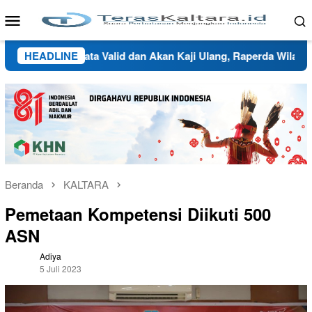
Loncat
Menu
ke
Mobile
konten
tuh Data Valid dan Akan Kaji Ulang, Raperda Wilayah Adat da
HEADLINE
Beranda
KALTARA
Pemetaan Kompetensi Diikuti 500
ASN
Adiya
5 Juli 2023