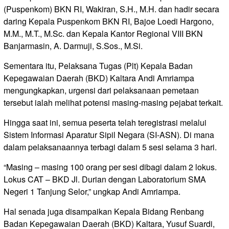
(Puspenkom) BKN RI, Wakiran, S.H., M.H. dan hadir secara
daring Kepala Puspenkom BKN RI, Bajoe Loedi Hargono,
M.M., M.T., M.Sc. dan Kepala Kantor Regional VIII BKN
Banjarmasin, A. Darmuji, S.Sos., M.Si.
Sementara itu, Pelaksana Tugas (Plt) Kepala Badan
Kepegawaian Daerah (BKD) Kaltara Andi Amriampa
mengungkapkan, urgensi dari pelaksanaan pemetaan
tersebut ialah melihat potensi masing-masing pejabat terkait.
Hingga saat ini, semua peserta telah teregistrasi melalui
Sistem Informasi Aparatur Sipil Negara (SI-ASN). Di mana
dalam pelaksanaannya terbagi dalam 5 sesi selama 3 hari.
“Masing – masing 100 orang per sesi dibagi dalam 2 lokus.
Lokus CAT – BKD Jl. Durian dengan Laboratorium SMA
Negeri 1 Tanjung Selor,” ungkap Andi Amriampa.
Hal senada juga disampaikan Kepala Bidang Renbang
Badan Kepegawaian Daerah (BKD) Kaltara, Yusuf Suardi,