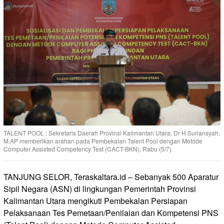
TALENT POOL : Sekretaris Daerah Provinsi Kalimantan Utara, Dr H Suriansyah,
M.AP memberikan arahan pada Pembekalan Talent Pool dengan Metode
Computer Assisted Competency Test (CACT-BKN), Rabu (5/7).
TANJUNG SELOR, Teraskaltara.id – Sebanyak 500 Aparatur
Sipil Negara (ASN) di lingkungan Pemerintah Provinsi
Kalimantan Utara mengikuti Pembekalan Persiapan
Pelaksanaan Tes Pemetaan/Penilaian dan Kompetensi PNS