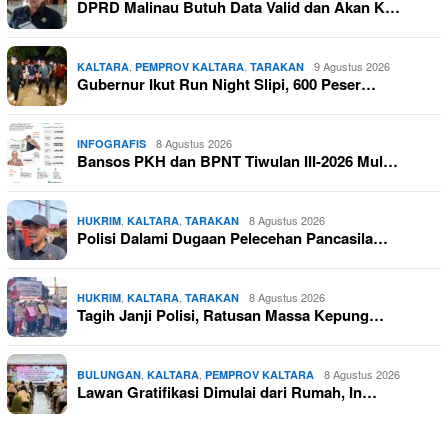
DPRD Malinau Butuh Data Valid dan Akan K…
,
,
9 Agustus 2026
KALTARA
PEMPROV KALTARA
TARAKAN
Gubernur Ikut Run Night Slipi, 600 Peser…
8 Agustus 2026
INFOGRAFIS
Bansos PKH dan BPNT Tiwulan III-2026 Mul…
,
,
8 Agustus 2026
HUKRIM
KALTARA
TARAKAN
Polisi Dalami Dugaan Pelecehan Pancasila…
,
,
8 Agustus 2026
HUKRIM
KALTARA
TARAKAN
Tagih Janji Polisi, Ratusan Massa Kepung…
,
,
8 Agustus 2026
BULUNGAN
KALTARA
PEMPROV KALTARA
Lawan Gratifikasi Dimulai dari Rumah, In…