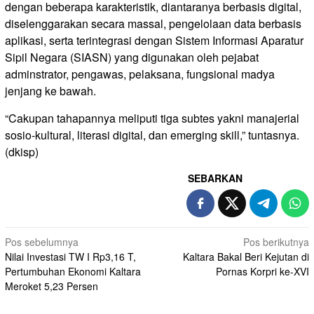
dengan beberapa karakteristik, diantaranya berbasis digital,
diselenggarakan secara massal, pengelolaan data berbasis
aplikasi, serta terintegrasi dengan Sistem Informasi Aparatur
Sipil Negara (SIASN) yang digunakan oleh pejabat
adminstrator, pengawas, pelaksana, fungsional madya
jenjang ke bawah.
“Cakupan tahapannya meliputi tiga subtes yakni manajerial
sosio-kultural, literasi digital, dan emerging skill,” tuntasnya.
(dkisp)
SEBARKAN
Navigasi
Pos sebelumnya
Pos berikutnya
Nilai Investasi TW I Rp3,16 T,
Kaltara Bakal Beri Kejutan di
pos
Pertumbuhan Ekonomi Kaltara
Pornas Korpri ke-XVI
Meroket 5,23 Persen