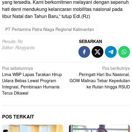
yang tersedia. Kami berkomitmen melayani dengan sepenuh
hati demi mendukung kelancaran mobilitas nasional pada
libur Natal dan Tahun Baru,” tutup Edi.(Rz)
PT Pertamina Patra Niaga Regional Kalimantan
Penulis: Rz
SEBARKAN
Editor: Rizqiyanto
Navigasi
Pos sebelumnya
Pos berikutnya
Lima WBP Lapas Tarakan Hirup
Peringati Hari Ibu Nasional,
pos
Udara Bebas Lewat Program
GOW Malinau Tebar Kepedulian
Integrasi, Pembinaan Humanis
ke Rutan hingga RSUD
Terus Dikawal
POS TERKAIT