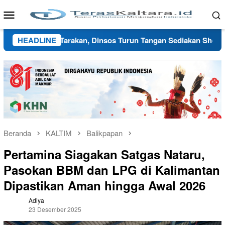
Loncat
Menu
ke
Mobile
konten
si ke Tarakan, Dinsos Turun Tangan Sediakan Shelter Sementara
HEADLINE
Beranda
KALTIM
Balikpapan
Pertamina Siagakan Satgas Nataru,
Pasokan BBM dan LPG di Kalimantan
Dipastikan Aman hingga Awal 2026
Adiya
23 Desember 2025