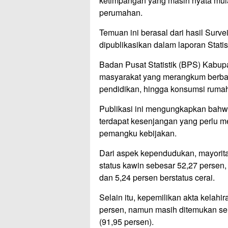
ketimpangan yang masih nyata mulai
perumahan.
Temuan ini berasal dari hasil Surv
dipublikasikan dalam laporan Stat
Badan Pusat Statistik (BPS) Kabupa
masyarakat yang merangkum berbaga
pendidikan, hingga konsumsi rumah
Publikasi ini mengungkapkan bahwa 
terdapat kesenjangan yang perlu m
pemangku kebijakan.
Dari aspek kependudukan, mayorit
status kawin sebesar 52,27 persen
dan 5,24 persen berstatus cerai.
Selain itu, kepemilikan akta kelah
persen, namun masih ditemukan seli
(91,95 persen).