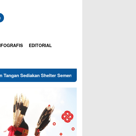
n
NFOGRAFIS
EDITORIAL
ter Sementara
Dijanjikan Gaji Bulanan Rp3,9 Juta, Peke