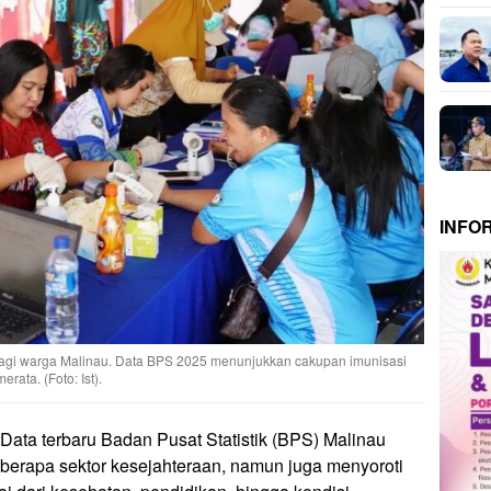
INFO
n bagi warga Malinau. Data BPS 2025 menunjukkan cakupan imunisasi
ata. (Foto: Ist).
Data terbaru Badan Pusat Statistik (BPS) Malinau
berapa sektor kesejahteraan, namun juga menyoroti