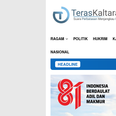
Loncat
ke
konten
RAGAM
POLITIK
HUKRIM
K
NASIONAL
HEADLINE
15 Pekerja Asal J