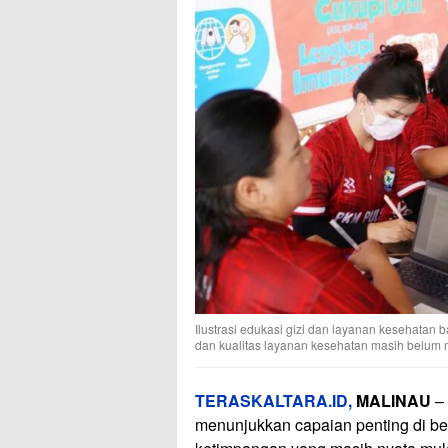
Ilustrasi edukasi gizi dan layanan kesehata
dan kualitas layanan kesehatan masih belum mer
TERASKALTARA.ID,
MALINAU
– 
menunjukkan capaian penting di be