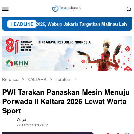
Loncat
Menu
ke
Mobile
konten
n BMC 2026, Wabup Jakaria Targetkan Malinau Lahirkan Atlet Be
HEADLINE
Beranda
KALTARA
Tarakan
PWI Tarakan Panaskan Mesin Menuju
Porwada II Kaltara 2026 Lewat Warta
Sport
Adiya
22 Desember 2025