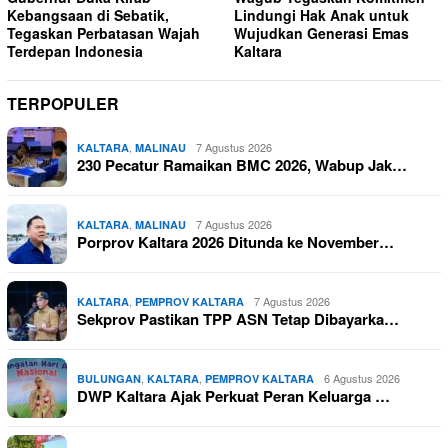
Kebangsaan di Sebatik,
Lindungi Hak Anak untuk
Tegaskan Perbatasan Wajah
Wujudkan Generasi Emas
Terdepan Indonesia
Kaltara
TERPOPULER
,
7 Agustus 2026
KALTARA
MALINAU
230 Pecatur Ramaikan BMC 2026, Wabup Jak…
,
7 Agustus 2026
KALTARA
MALINAU
Porprov Kaltara 2026 Ditunda ke November…
,
7 Agustus 2026
KALTARA
PEMPROV KALTARA
Sekprov Pastikan TPP ASN Tetap Dibayarka…
,
,
6 Agustus 2026
BULUNGAN
KALTARA
PEMPROV KALTARA
DWP Kaltara Ajak Perkuat Peran Keluarga …