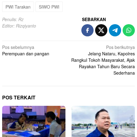
PWI Tarakan
SIWO PWI
Penulis: Rz
SEBARKAN
Editor: Rizqiyanto
Navigasi
Pos sebelumnya
Pos berikutnya
Perempuan dan pangan
Jelang Nataru, Kapolres
pos
Rangkul Tokoh Masyarakat, Ajak
Rayakan Tahun Baru Secara
Sederhana
POS TERKAIT