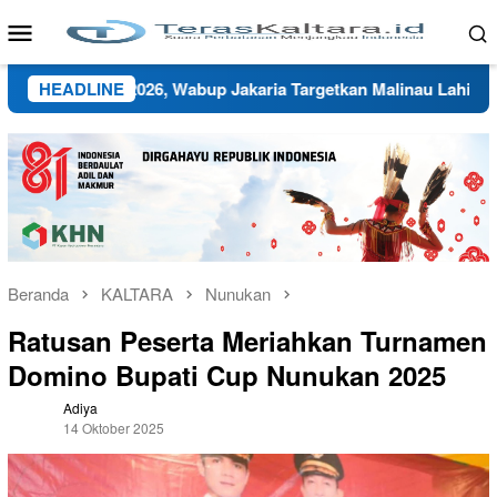
Loncat
Menu
ke
Mobile
konten
 BMC 2026, Wabup Jakaria Targetkan Malinau Lahirkan Atlet Ber
HEADLINE
Beranda
KALTARA
Nunukan
Ratusan Peserta Meriahkan Turnamen
Domino Bupati Cup Nunukan 2025
Adiya
14 Oktober 2025