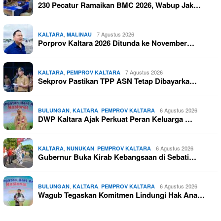
230 Pecatur Ramaikan BMC 2026, Wabup Jak…
,
7 Agustus 2026
KALTARA
MALINAU
Porprov Kaltara 2026 Ditunda ke November…
,
7 Agustus 2026
KALTARA
PEMPROV KALTARA
Sekprov Pastikan TPP ASN Tetap Dibayarka…
,
,
6 Agustus 2026
BULUNGAN
KALTARA
PEMPROV KALTARA
DWP Kaltara Ajak Perkuat Peran Keluarga …
,
,
6 Agustus 2026
KALTARA
NUNUKAN
PEMPROV KALTARA
Gubernur Buka Kirab Kebangsaan di Sebati…
,
,
6 Agustus 2026
BULUNGAN
KALTARA
PEMPROV KALTARA
Wagub Tegaskan Komitmen Lindungi Hak Ana…