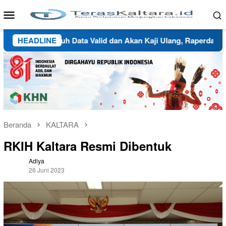
Loncat
Menu
ke
Mobile
konten
inau Butuh Data Valid dan Akan Kaji Ulang, Raperda Wilayah A
HEADLINE
Beranda
KALTARA
RKIH Kaltara Resmi Dibentuk
Adiya
26 Juni 2023