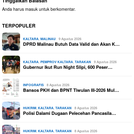
Tinggalkan Balasan
Anda harus
masuk
untuk berkomentar.
TERPOPULER
,
9 Agustus 2026
KALTARA
MALINAU
DPRD Malinau Butuh Data Valid dan Akan K…
,
,
9 Agustus 2026
KALTARA
PEMPROV KALTARA
TARAKAN
Gubernur Ikut Run Night Slipi, 600 Peser…
8 Agustus 2026
INFOGRAFIS
Bansos PKH dan BPNT Tiwulan III-2026 Mul…
,
,
8 Agustus 2026
HUKRIM
KALTARA
TARAKAN
Polisi Dalami Dugaan Pelecehan Pancasila…
,
,
8 Agustus 2026
HUKRIM
KALTARA
TARAKAN