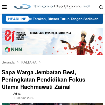
Loncat
Menu
ke
Mobile
konten
gungsi ke Tarakan, Dinsos Turun Tangan Sediakan Shelter Seme
HEADLINE
Beranda
KALTARA
Sapa Warga Jembatan Besi,
Peningkatan Pendidikan Fokus
Utama Rachmawati Zainal
Adiya
1 Februari 2024