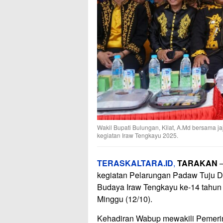
Wakil Bupati Bulungan, Kilat, A.Md bersama 
kegiatan Iraw Tengkayu 2025.
TERASKALTARA.ID
,
TARAKAN
–
kegiatan Pelarungan Padaw Tuju Du
Budaya Iraw Tengkayu ke-14 tahun 
Minggu (12/10).
Kehadiran Wabup mewakili Pemeri