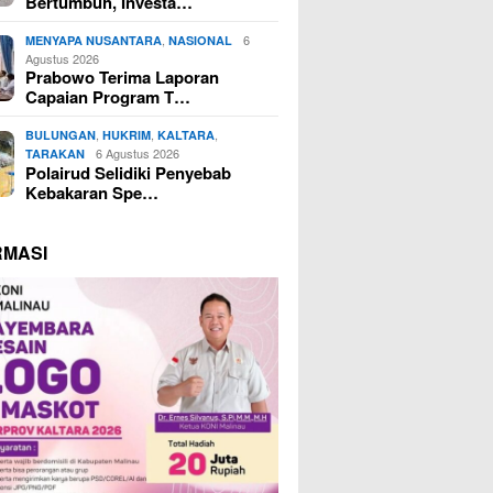
Bertumbuh, Investa…
,
6
MENYAPA NUSANTARA
NASIONAL
Agustus 2026
Prabowo Terima Laporan
Capaian Program T…
,
,
,
BULUNGAN
HUKRIM
KALTARA
6 Agustus 2026
TARAKAN
Polairud Selidiki Penyebab
Kebakaran Spe…
RMASI