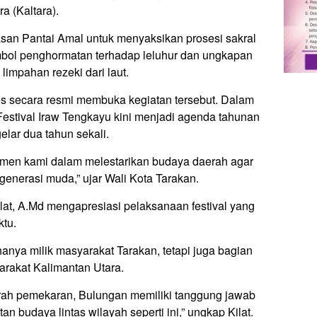
a (Kaltara).
an Pantai Amal untuk menyaksikan prosesi sakral
bol penghormatan terhadap leluhur dan ungkapan
limpahan rezeki dari laut.
Kes secara resmi membuka kegiatan tersebut. Dalam
stival Iraw Tengkayu kini menjadi agenda tahunan
elar dua tahun sekali.
tmen kami dalam melestarikan budaya daerah agar
generasi muda,” ujar Wali Kota Tarakan.
lat, A.Md mengapresiasi pelaksanaan festival yang
ktu.
nya milik masyarakat Tarakan, tetapi juga bagian
rakat Kalimantan Utara.
erah pemekaran, Bulungan memiliki tanggung jawab
n budaya lintas wilayah seperti ini,” ungkap Kilat.