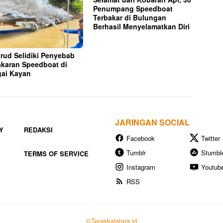
Penumpang Speedboat
Terbakar di Bulungan
Berhasil Menyelamatkan Diri
irud Selidiki Penyebab
karan Speedboat di
ai Kayan
JARINGAN SOCIAL
Y
REDAKSI
Facebook
Twitter
Tumblr
Stumbl
TERMS OF SERVICE
Instagram
Youtub
RSS
©Teraskalatara.id