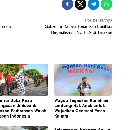
Pos berikutnya
erumda
Gubernur Kaltara Resmikan Fasilitas
Regasifikasi LNG PLN di Tarakan
rnur Buka Kirab
Wagub Tegaskan Komitmen
ngsaan di Sebatik,
Lindungi Hak Anak untuk
skan Perbatasan Wajah
Wujudkan Generasi Emas
epan Indonesia
Kaltara
Selamat dari Kobaran Api, 30