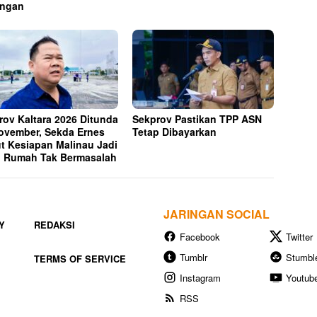
ungan
rov Kaltara 2026 Ditunda
Sekprov Pastikan TPP ASN
ovember, Sekda Ernes
Tetap Dibayarkan
t Kesiapan Malinau Jadi
 Rumah Tak Bermasalah
JARINGAN SOCIAL
Y
REDAKSI
Facebook
Twitter
Tumblr
Stumbl
TERMS OF SERVICE
Instagram
Youtub
RSS