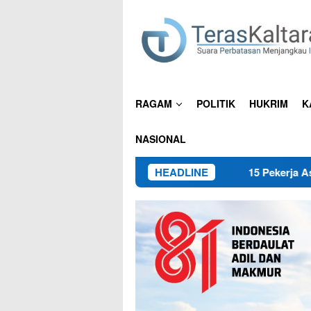
Loncat
ke
konten
RAGAM
POLITIK
HUKRIM
K
NASIONAL
HEADLINE
15 Pekerja Asal Jabar Mengung