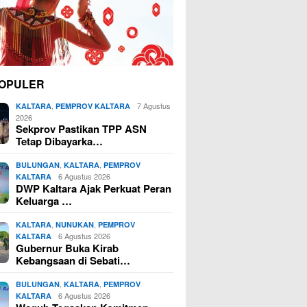
OPULER
,
7 Agustus
KALTARA
PEMPROV KALTARA
2026
Sekprov Pastikan TPP ASN
Tetap Dibayarka…
,
,
BULUNGAN
KALTARA
PEMPROV
6 Agustus 2026
KALTARA
DWP Kaltara Ajak Perkuat Peran
Keluarga …
,
,
KALTARA
NUNUKAN
PEMPROV
6 Agustus 2026
KALTARA
Gubernur Buka Kirab
Kebangsaan di Sebati…
,
,
BULUNGAN
KALTARA
PEMPROV
6 Agustus 2026
KALTARA