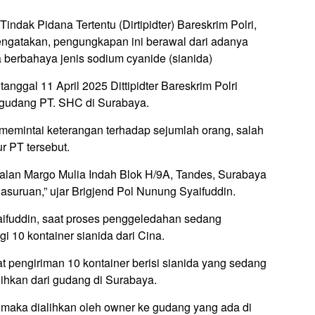
ndak Pidana Tertentu (Dirtipidter) Bareskrim Polri,
engatakan, pengungkapan ini berawal dari adanya
 berbahaya jenis sodium cyanide (sianida)
tanggal 11 April 2025 Dittipidter Bareskrim Polri
 gudang PT. SHC di Surabaya.
a memintai keterangan terhadap sejumlah orang, salah
r PT tersebut.
alan Margo Mulia Indah Blok H/9A, Tandes, Surabaya
suruan,” ujar Brigjend Pol Nunung Syaifuddin.
aifuddin, saat proses penggeledahan sedang
i 10 kontainer sianida dari Cina.
pengiriman 10 kontainer berisi sianida yang sedang
ihkan dari gudang di Surabaya.
 maka dialihkan oleh owner ke gudang yang ada di