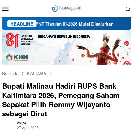
Loncat
Menu
ke
Mobile
konten
H dan BPNT Tiwulan III-2026 Mulai Disalurkan
HEADLINE
Polisi D
Beranda
KALTARA
Bupati Malinau Hadiri RUPS Bank
Kaltimtara 2026, Pemegang Saham
Sepakat Pilih Rommy Wijayanto
sebagai Dirut
Adiya
27 April 2026