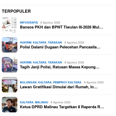
TERPOPULER
8 Agustus 2026
INFOGRAFIS
Bansos PKH dan BPNT Tiwulan III-2026 Mul…
,
,
8 Agustus 2026
HUKRIM
KALTARA
TARAKAN
Polisi Dalami Dugaan Pelecehan Pancasila…
,
,
8 Agustus 2026
HUKRIM
KALTARA
TARAKAN
Tagih Janji Polisi, Ratusan Massa Kepung…
,
,
8 Agustus 2026
BULUNGAN
KALTARA
PEMPROV KALTARA
Lawan Gratifikasi Dimulai dari Rumah, In…
,
8 Agustus 2026
KALTARA
MALINAU
Ketua DPRD Malinau Targetkan 8 Raperda R…