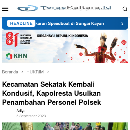
Loncat
Menu
ke
Mobile
konten
bab Kebakaran Speedboat di Sungai Kayan
HEADLINE
Selamat dari 
Beranda
HUKRIM
Kecamatan Sekatak Kembali
Kondusif, Kapolresta Usulkan
Penambahan Personel Polsek
Adiya
5 September 2023