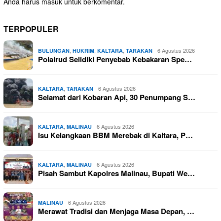
Anda harus
masuk
untuk berkomentar.
TERPOPULER
,
,
,
6 Agustus 2026
BULUNGAN
HUKRIM
KALTARA
TARAKAN
Polairud Selidiki Penyebab Kebakaran Spe…
,
6 Agustus 2026
KALTARA
TARAKAN
Selamat dari Kobaran Api, 30 Penumpang S…
,
6 Agustus 2026
KALTARA
MALINAU
Isu Kelangkaan BBM Merebak di Kaltara, P…
,
6 Agustus 2026
KALTARA
MALINAU
Pisah Sambut Kapolres Malinau, Bupati We…
6 Agustus 2026
MALINAU
Merawat Tradisi dan Menjaga Masa Depan, …