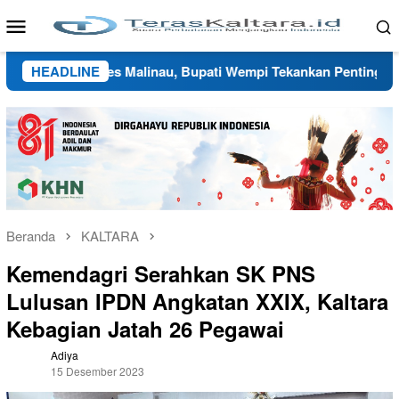
Loncat
Menu
ke
Mobile
konten
 Kapolres Malinau, Bupati Wempi Tekankan Pentingnya Silatura
HEADLINE
Beranda
KALTARA
Kemendagri Serahkan SK PNS
Lulusan IPDN Angkatan XXIX, Kaltara
Kebagian Jatah 26 Pegawai
Adiya
15 Desember 2023