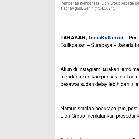
Pemberian kompensasi Lion Group kepada pen
alat navigasi, Senin (15/4/2024).
TARAKAN,
TerasKaltara.id
– Pesa
Balikpapan – Surabaya – Jakarta ba
Akun di Instagram, tarakan_iinfo 
mendapatkan kompensasi makan dar
pesawat sudah delay lebih dari 3 j
Namun setelah beberapa jam, postin
Lion Group menjalankan prosedur 