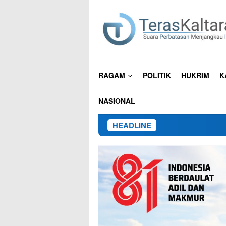
Loncat
ke
konten
RAGAM
POLITIK
HUKRIM
K
NASIONAL
HEADLINE
15 Pekerja 