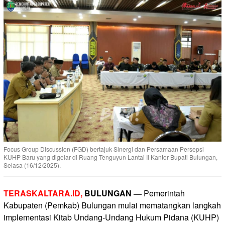
Focus Group Discussion (FGD) bertajuk Sinergi dan Persamaan Persepsi
KUHP Baru yang digelar di Ruang Tenguyun Lantai II Kantor Bupati Bulungan,
Selasa (16/12/2025).
TERASKALTARA.ID,
BULUNGAN —
Pemerintah
Kabupaten (Pemkab) Bulungan mulai mematangkan langkah
implementasi Kitab Undang-Undang Hukum Pidana (KUHP)