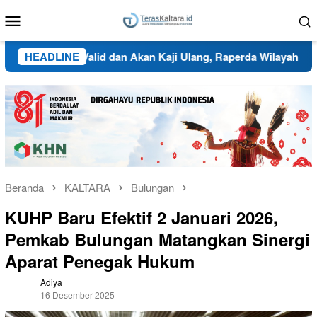
Loncat
Menu
ke
Mobile
konten
 Data Valid dan Akan Kaji Ulang, Raperda Wilayah Adat dan T
HEADLINE
Beranda
KALTARA
Bulungan
KUHP Baru Efektif 2 Januari 2026,
Pemkab Bulungan Matangkan Sinergi
Aparat Penegak Hukum
Adiya
16 Desember 2025