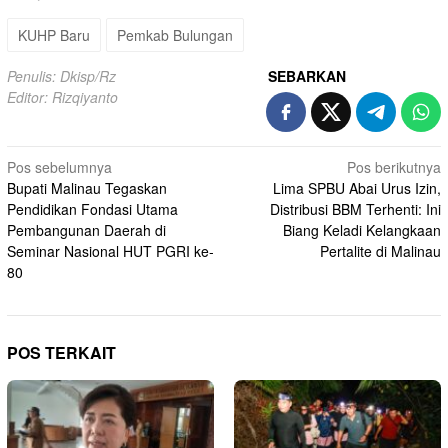
KUHP Baru
Pemkab Bulungan
Penulis: Dkisp/Rz
SEBARKAN
Editor: Rizqiyanto
Navigasi
Pos sebelumnya
Pos berikutnya
Bupati Malinau Tegaskan
Lima SPBU Abai Urus Izin,
pos
Pendidikan Fondasi Utama
Distribusi BBM Terhenti: Ini
Pembangunan Daerah di
Biang Keladi Kelangkaan
Seminar Nasional HUT PGRI ke-
Pertalite di Malinau
80
POS TERKAIT