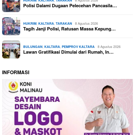
,
,
8 Agustus 2026
HUKRIM
KALTARA
TARAKAN
Polisi Dalami Dugaan Pelecehan Pancasila…
,
,
8 Agustus 2026
HUKRIM
KALTARA
TARAKAN
Tagih Janji Polisi, Ratusan Massa Kepung…
,
,
8 Agustus 2026
BULUNGAN
KALTARA
PEMPROV KALTARA
Lawan Gratifikasi Dimulai dari Rumah, In…
INFORMASI