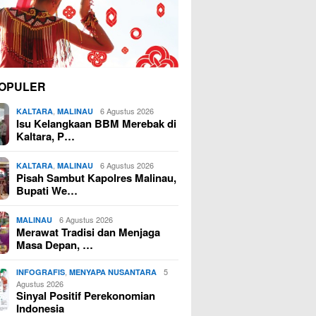
OPULER
,
6 Agustus 2026
KALTARA
MALINAU
Isu Kelangkaan BBM Merebak di
Kaltara, P…
,
6 Agustus 2026
KALTARA
MALINAU
Pisah Sambut Kapolres Malinau,
Bupati We…
6 Agustus 2026
MALINAU
Merawat Tradisi dan Menjaga
Masa Depan, …
,
5
INFOGRAFIS
MENYAPA NUSANTARA
Agustus 2026
Sinyal Positif Perekonomian
Indonesia