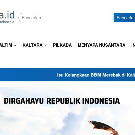
Pencaria
ALTIM
KALTARA
PILKADA
MENYAPA NUSANTARA
I
Isu Kelangkaan BBM Merebak di Kaltara, Pemkab Malinau Pa