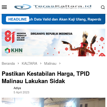
Loncat
Menu
ke
Mobile
konten
nau Butuh Data Valid dan Akan Kaji Ulang, Raperda Wilayah Ad
HEADLINE
Beranda
KALTARA
Malinau
Pastikan Kestabilan Harga, TPID
Malinau Lakukan Sidak
Adiya
5 April 2023