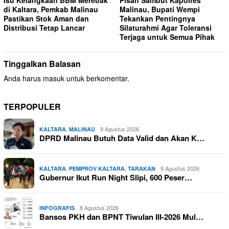
Isu Kelangkaan BBM Merebak
Pisah Sambut Kapolres
di Kaltara, Pemkab Malinau
Malinau, Bupati Wempi
Pastikan Stok Aman dan
Tekankan Pentingnya
Distribusi Tetap Lancar
Silaturahmi Agar Toleransi
Terjaga untuk Semua Pihak
Tinggalkan Balasan
Anda harus
masuk
untuk berkomentar.
TERPOPULER
,
9 Agustus 2026
KALTARA
MALINAU
DPRD Malinau Butuh Data Valid dan Akan K…
,
,
9 Agustus 2026
KALTARA
PEMPROV KALTARA
TARAKAN
Gubernur Ikut Run Night Slipi, 600 Peser…
8 Agustus 2026
INFOGRAFIS
Bansos PKH dan BPNT Tiwulan III-2026 Mul…