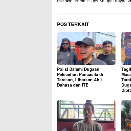
Psikologi Personil Ops Ketupat Kayan 
POS TERKAIT
Polisi Dalami Dugaan
Tagi
Pelecehan Pancasila di
Mass
Tarakan, Libatkan Ahli
Tara
Bahasa dan ITE
Duga
Dipr