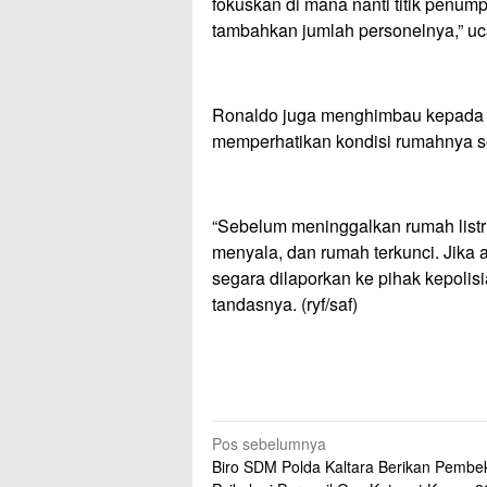
fokuskan di mana nanti titik penum
tambahkan jumlah personelnya,” u
Ronaldo juga menghimbau kepada 
memperhatikan kondisi rumahnya s
“Sebelum meninggalkan rumah listri
menyala, dan rumah terkunci. Jika
segara dilaporkan ke pihak kepolisia
tandasnya. (ryf/saf)
Navigasi
Pos sebelumnya
Biro SDM Polda Kaltara Berikan Pembe
pos