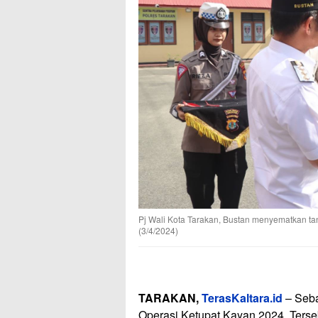
Pj Wali Kota Tarakan, Bustan menyematkan ta
(3/4/2024)
TARAKAN,
TerasKaltara.id
– Seba
Operasi Ketupat Kayan 2024. Terseb