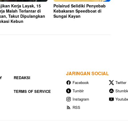
njikan Kerja Layak, 15
Polairud Selidiki Penyebab
rja Malah Terlantar di
Kebakaran Speedboat di
kan, Takut Dipulangkan
Sungai Kayan
okasi Kebun
JARINGAN SOCIAL
Y
REDAKSI
Facebook
Twitter
Tumblr
Stumbl
TERMS OF SERVICE
Instagram
Youtub
RSS