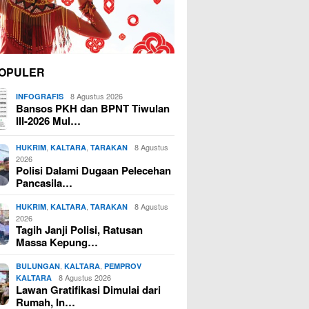
OPULER
8 Agustus 2026
INFOGRAFIS
Bansos PKH dan BPNT Tiwulan
III-2026 Mul…
,
,
8 Agustus
HUKRIM
KALTARA
TARAKAN
2026
Polisi Dalami Dugaan Pelecehan
Pancasila…
,
,
8 Agustus
HUKRIM
KALTARA
TARAKAN
2026
Tagih Janji Polisi, Ratusan
Massa Kepung…
,
,
BULUNGAN
KALTARA
PEMPROV
8 Agustus 2026
KALTARA
Lawan Gratifikasi Dimulai dari
Rumah, In…