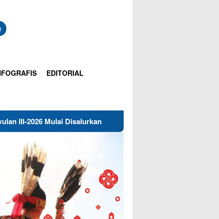
n
NFOGRAFIS
EDITORIAL
ai Disalurkan
Polisi Dalami Dugaan Pelecehan Pancasila