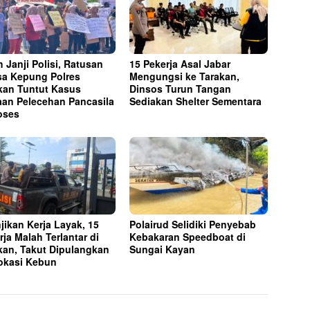
h Janji Polisi, Ratusan
15 Pekerja Asal Jabar
a Kepung Polres
Mengungsi ke Tarakan,
kan Tuntut Kasus
Dinsos Turun Tangan
an Pelecehan Pancasila
Sediakan Shelter Sementara
oses
njikan Kerja Layak, 15
Polairud Selidiki Penyebab
rja Malah Terlantar di
Kebakaran Speedboat di
kan, Takut Dipulangkan
Sungai Kayan
okasi Kebun