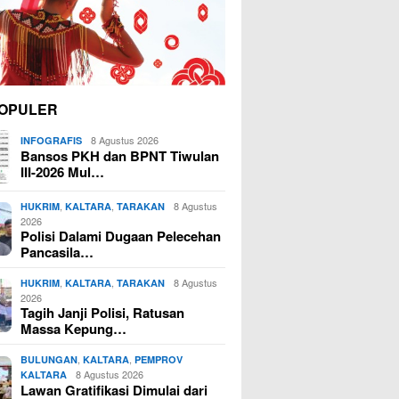
OPULER
8 Agustus 2026
INFOGRAFIS
Bansos PKH dan BPNT Tiwulan
III-2026 Mul…
,
,
8 Agustus
HUKRIM
KALTARA
TARAKAN
2026
Polisi Dalami Dugaan Pelecehan
Pancasila…
,
,
8 Agustus
HUKRIM
KALTARA
TARAKAN
2026
Tagih Janji Polisi, Ratusan
Massa Kepung…
,
,
BULUNGAN
KALTARA
PEMPROV
8 Agustus 2026
KALTARA
Lawan Gratifikasi Dimulai dari