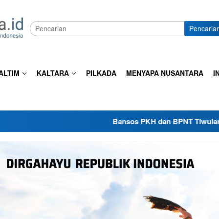
Pencaria
ALTIM
KALTARA
PILKADA
MENYAPA NUSANTARA
I
Bansos PKH dan BPNT Tiwulan III-2026 Mulai D