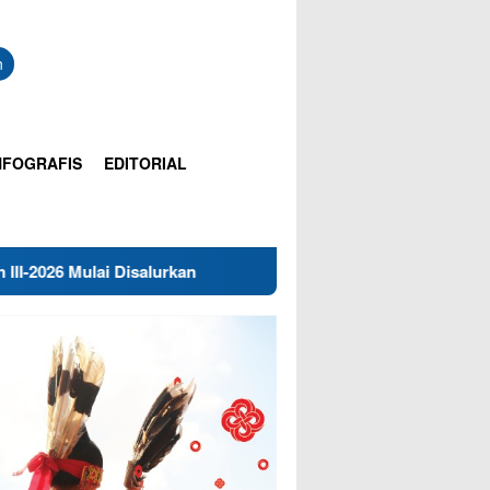
n
NFOGRAFIS
EDITORIAL
isalurkan
Polisi Dalami Dugaan Pelecehan Pancasila di T