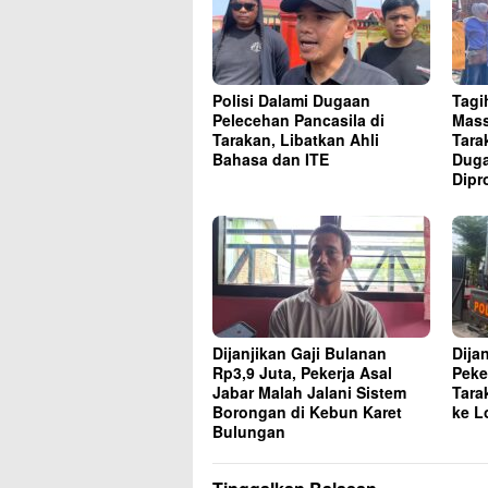
Polisi Dalami Dugaan
Tagi
Pelecehan Pancasila di
Mass
Tarakan, Libatkan Ahli
Tara
Bahasa dan ITE
Duga
Dipr
Dijanjikan Gaji Bulanan
Dija
Rp3,9 Juta, Pekerja Asal
Peke
Jabar Malah Jalani Sistem
Tara
Borongan di Kebun Karet
ke L
Bulungan