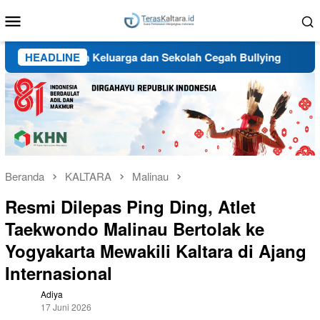
Loncat
Menu
ke
Mobile
konten
t Peran Keluarga dan Sekolah Cegah Bullying
HEADLINE
Gubernur
Beranda
KALTARA
Malinau
Resmi Dilepas Ping Ding, Atlet
Taekwondo Malinau Bertolak ke
Yogyakarta Mewakili Kaltara di Ajang
Internasional
Adiya
17 Juni 2026