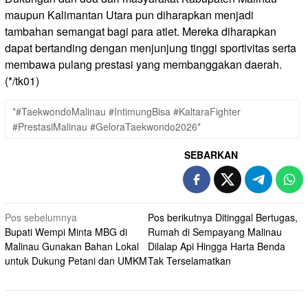
maupun Kalimantan Utara pun diharapkan menjadi
tambahan semangat bagi para atlet. Mereka diharapkan
dapat bertanding dengan menjunjung tinggi sportivitas serta
membawa pulang prestasi yang membanggakan daerah.
(*/tk01)
*#TaekwondoMalinau #IntimungBisa #KaltaraFighter
#PrestasiMalinau #GeloraTaekwondo2026*
SEBARKAN
Navigasi
Pos sebelumnya
Pos berikutnya
Ditinggal Bertugas,
Bupati Wempi Minta MBG di
Rumah di Sempayang Malinau
pos
Malinau Gunakan Bahan Lokal
Dilalap Api Hingga Harta Benda
untuk Dukung Petani dan UMKM
Tak Terselamatkan