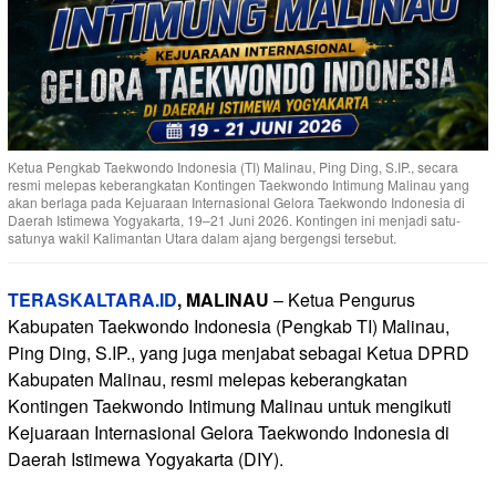
Ketua Pengkab Taekwondo Indonesia (TI) Malinau, Ping Ding, S.IP., secara
resmi melepas keberangkatan Kontingen Taekwondo Intimung Malinau yang
akan berlaga pada Kejuaraan Internasional Gelora Taekwondo Indonesia di
Daerah Istimewa Yogyakarta, 19–21 Juni 2026. Kontingen ini menjadi satu-
satunya wakil Kalimantan Utara dalam ajang bergengsi tersebut.
TERASKALTARA.ID
, MALINAU
– Ketua Pengurus
Kabupaten Taekwondo Indonesia (Pengkab TI) Malinau,
Ping Ding, S.IP., yang juga menjabat sebagai Ketua DPRD
Kabupaten Malinau, resmi melepas keberangkatan
Kontingen Taekwondo Intimung Malinau untuk mengikuti
Kejuaraan Internasional Gelora Taekwondo Indonesia di
Daerah Istimewa Yogyakarta (DIY).