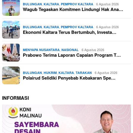
,
,
6 Agustus 2026
BULUNGAN
KALTARA
PEMPROV KALTARA
Wagub Tegaskan Komitmen Lindungi Hak Ana…
,
,
6 Agustus 2026
BULUNGAN
KALTARA
PEMPROV KALTARA
Ekonomi Kaltara Terus Bertumbuh, Investa…
,
6 Agustus 2026
MENYAPA NUSANTARA
NASIONAL
Prabowo Terima Laporan Capaian Program T…
,
,
,
6 Agustus 2026
BULUNGAN
HUKRIM
KALTARA
TARAKAN
Polairud Selidiki Penyebab Kebakaran Spe…
INFORMASI