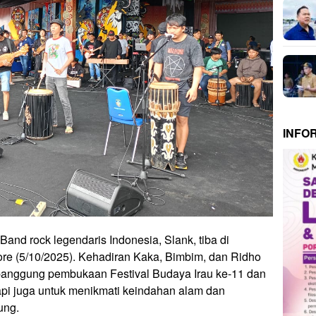
INFO
Band rock legendaris Indonesia, Slank, tiba di
re (5/10/2025). Kehadiran Kaka, Bimbim, dan Ridho
anggung pembukaan Festival Budaya Irau ke-11 dan
pi juga untuk menikmati keindahan alam dan
ung.