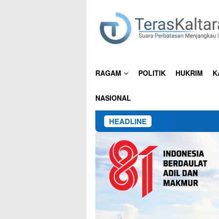
Loncat
ke
konten
RAGAM
POLITIK
HUKRIM
K
NASIONAL
HEADLINE
15 Pekerja 