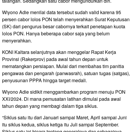
talangan. Sedangkan satu cabor mengundurkan diri.
Wiyono Adie menilai data tersebut sudah valid karena 95
persen cabor lolos PON telah menyerahkan Surat Keputusan
(SK) dari pengurus besar cabornya terkait penetapan kuota
lolos PON. Hanya beberapa cabor saja yang belum
menyerahkan.
KONI Kaltara selanjutnya akan menggelar Rapat Kerja
Provinsi (Rakerprov) pada awal tahun depan untuk
mematangkan persiapan. Mulai dari membahas tim panitia
pengawas dan pengarah (panwasrah), satuan tugas (satgas),
penyusunan PPPA hingga target medali.
Wiyono Adie sidikit menggambarkan program menuju PON
XXI/2024. Di mana pemusatan latihan dimulai pada awal
tahun depan yang membagi dalam tiga siklus.
“Siklus satu itu dari Januari sampai Maret, April sampai Juni
itu siklus kedua, siklus ketiga itu Juli sampai September.
Siklus satu ini bicara tentang generalnya dan sebagainya,