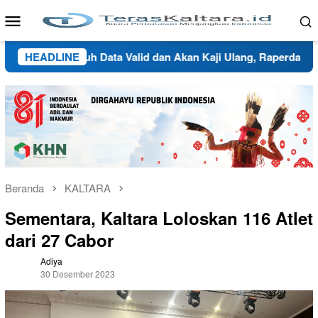
Loncat
Menu
ke
Mobile
konten
au Butuh Data Valid dan Akan Kaji Ulang, Raperda Wilayah Ad
HEADLINE
Beranda
KALTARA
Sementara, Kaltara Loloskan 116 Atlet
dari 27 Cabor
Adiya
30 Desember 2023