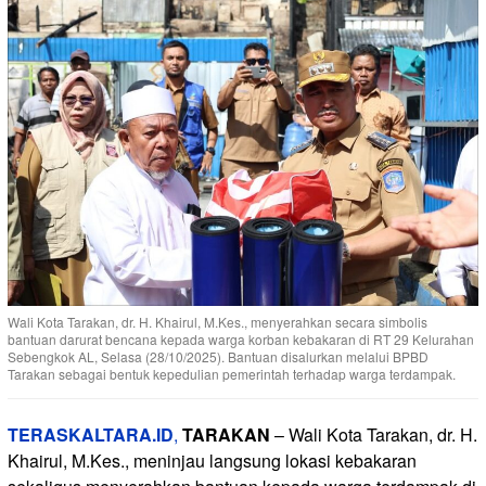
Wali Kota Tarakan, dr. H. Khairul, M.Kes., menyerahkan secara simbolis
bantuan darurat bencana kepada warga korban kebakaran di RT 29 Kelurahan
Sebengkok AL, Selasa (28/10/2025). Bantuan disalurkan melalui BPBD
Tarakan sebagai bentuk kepedulian pemerintah terhadap warga terdampak.
TERASKALTARA.ID
,
TARAKAN
– Wali Kota Tarakan, dr. H.
Khairul, M.Kes., meninjau langsung lokasi kebakaran