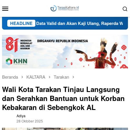
Loncat
Menu
ke
Mobile
konten
 Butuh Data Valid dan Akan Kaji Ulang, Raperda Wilayah Adat
HEADLINE
Beranda
KALTARA
Tarakan
Wali Kota Tarakan Tinjau Langsung
dan Serahkan Bantuan untuk Korban
Kebakaran di Sebengkok AL
Adiya
28 Oktober 2025