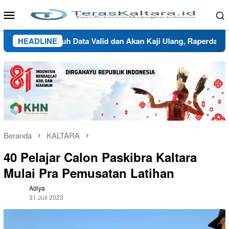
Loncat
Menu
ke
Mobile
konten
inau Butuh Data Valid dan Akan Kaji Ulang, Raperda Wilayah A
HEADLINE
Beranda
KALTARA
40 Pelajar Calon Paskibra Kaltara
Mulai Pra Pemusatan Latihan
Adiya
31 Juli 2023