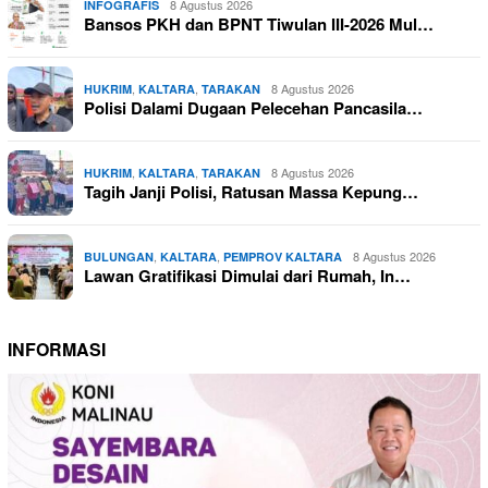
8 Agustus 2026
INFOGRAFIS
Bansos PKH dan BPNT Tiwulan III-2026 Mul…
,
,
8 Agustus 2026
HUKRIM
KALTARA
TARAKAN
Polisi Dalami Dugaan Pelecehan Pancasila…
,
,
8 Agustus 2026
HUKRIM
KALTARA
TARAKAN
Tagih Janji Polisi, Ratusan Massa Kepung…
,
,
8 Agustus 2026
BULUNGAN
KALTARA
PEMPROV KALTARA
Lawan Gratifikasi Dimulai dari Rumah, In…
INFORMASI