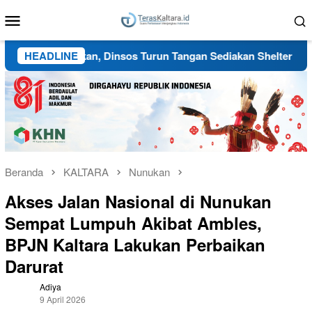
Loncat
Menu
ke
Mobile
konten
e Tarakan, Dinsos Turun Tangan Sediakan Shelter Sementara
HEADLINE
Beranda
KALTARA
Nunukan
Akses Jalan Nasional di Nunukan
Sempat Lumpuh Akibat Ambles,
BPJN Kaltara Lakukan Perbaikan
Darurat
Adiya
9 April 2026