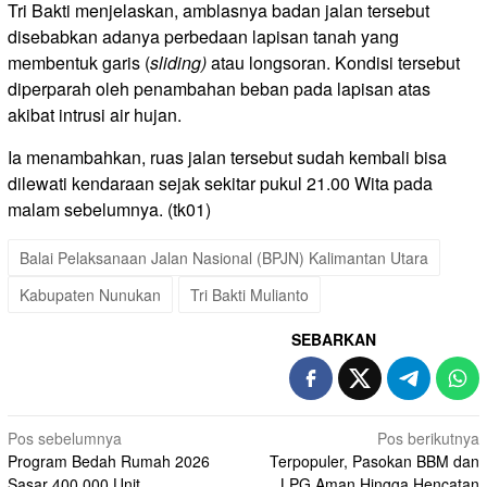
Tri Bakti menjelaskan, amblasnya badan jalan tersebut
disebabkan adanya perbedaan lapisan tanah yang
membentuk garis (
sliding)
atau longsoran. Kondisi tersebut
diperparah oleh penambahan beban pada lapisan atas
akibat intrusi air hujan.
Ia menambahkan, ruas jalan tersebut sudah kembali bisa
dilewati kendaraan sejak sekitar pukul 21.00 Wita pada
malam sebelumnya. (tk01)
Balai Pelaksanaan Jalan Nasional (BPJN) Kalimantan Utara
Kabupaten Nunukan
Tri Bakti Mulianto
SEBARKAN
Navigasi
Pos sebelumnya
Pos berikutnya
Program Bedah Rumah 2026
Terpopuler, Pasokan BBM dan
pos
Sasar 400.000 Unit
LPG Aman Hingga Hencatan