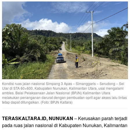
Kondisi ruas jalan nasional Simpang 3 Apas – Simanggaris – Serudong – Sei
Ular di STA 60+600, Kabupaten Nunukan, Kalimantan Utara, usai mengalami
ambles. Balai Pelaksanaan Jalan Nasional (BPJN) Kalimantan Utara
melakukan penanganan darurat dengan pembuatan oprit agar akses lalu lintas
tetap dapat difungsikan. (Foto: BPJN Kaltara)
TERASKALTARA.ID, NUNUKAN
– Kerusakan parah terjadi
pada ruas jalan nasional di Kabupaten Nunukan, Kalimantan