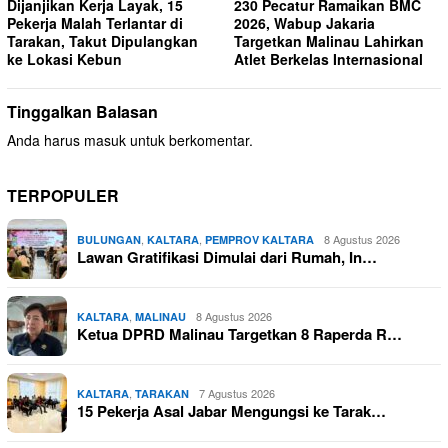
Dijanjikan Kerja Layak, 15
230 Pecatur Ramaikan BMC
Pekerja Malah Terlantar di
2026, Wabup Jakaria
Tarakan, Takut Dipulangkan
Targetkan Malinau Lahirkan
ke Lokasi Kebun
Atlet Berkelas Internasional
Tinggalkan Balasan
Anda harus
masuk
untuk berkomentar.
TERPOPULER
,
,
8 Agustus 2026
BULUNGAN
KALTARA
PEMPROV KALTARA
Lawan Gratifikasi Dimulai dari Rumah, In…
,
8 Agustus 2026
KALTARA
MALINAU
Ketua DPRD Malinau Targetkan 8 Raperda R…
,
7 Agustus 2026
KALTARA
TARAKAN
15 Pekerja Asal Jabar Mengungsi ke Tarak…