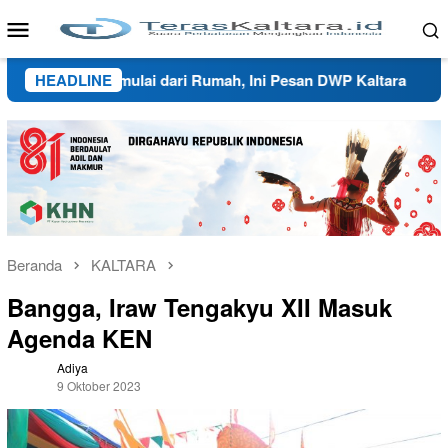
Loncat
Menu
ke
Mobile
konten
tifikasi Dimulai dari Rumah, Ini Pesan DWP Kaltara
HEADLINE
Ketu
Beranda
KALTARA
Bangga, Iraw Tengakyu XII Masuk
Agenda KEN
Adiya
9 Oktober 2023