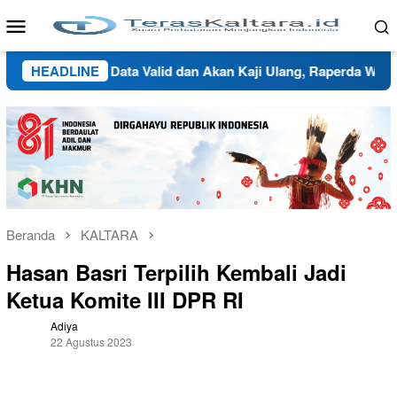
Loncat
Menu
ke
Mobile
konten
u Butuh Data Valid dan Akan Kaji Ulang, Raperda Wilayah Ada
HEADLINE
Beranda
KALTARA
Hasan Basri Terpilih Kembali Jadi
Ketua Komite III DPR RI
Adiya
22 Agustus 2023