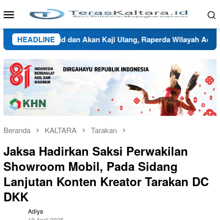
Loncat
Menu
ke
Mobile
konten
ata Valid dan Akan Kaji Ulang, Raperda Wilayah Adat dan Tat
HEADLINE
Beranda
KALTARA
Tarakan
Jaksa Hadirkan Saksi Perwakilan
Showroom Mobil, Pada Sidang
Lanjutan Konten Kreator Tarakan DC
DKK
Adiya
19 April 2025