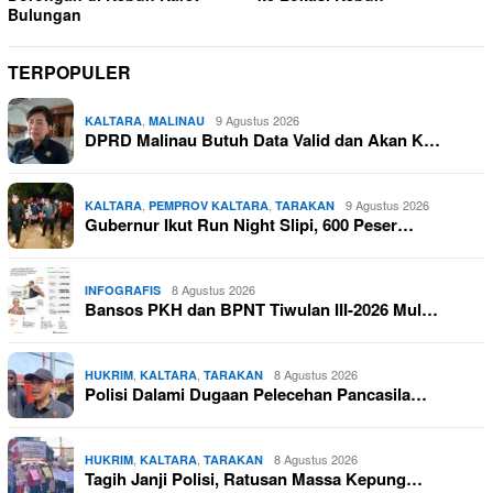
Bulungan
TERPOPULER
,
9 Agustus 2026
KALTARA
MALINAU
DPRD Malinau Butuh Data Valid dan Akan K…
,
,
9 Agustus 2026
KALTARA
PEMPROV KALTARA
TARAKAN
Gubernur Ikut Run Night Slipi, 600 Peser…
8 Agustus 2026
INFOGRAFIS
Bansos PKH dan BPNT Tiwulan III-2026 Mul…
,
,
8 Agustus 2026
HUKRIM
KALTARA
TARAKAN
Polisi Dalami Dugaan Pelecehan Pancasila…
,
,
8 Agustus 2026
HUKRIM
KALTARA
TARAKAN
Tagih Janji Polisi, Ratusan Massa Kepung…