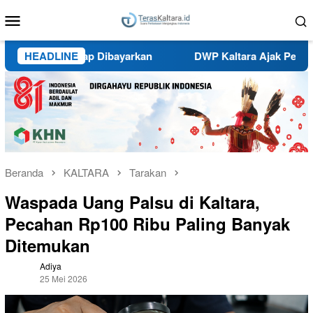
Loncat
Menu
ke
Mobile
konten
 ASN Tetap Dibayarkan
HEADLINE
DWP Kaltara Ajak Perkuat Peran
Beranda
KALTARA
Tarakan
Waspada Uang Palsu di Kaltara,
Pecahan Rp100 Ribu Paling Banyak
Ditemukan
Adiya
25 Mei 2026