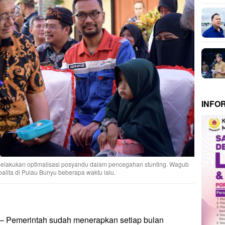
INFO
elakukan optimalisasi posyandu dalam pencegahan stunting. Wagub
alita di Pulau Bunyu beberapa waktu lalu.
– Pemerintah sudah menerapkan setiap bulan