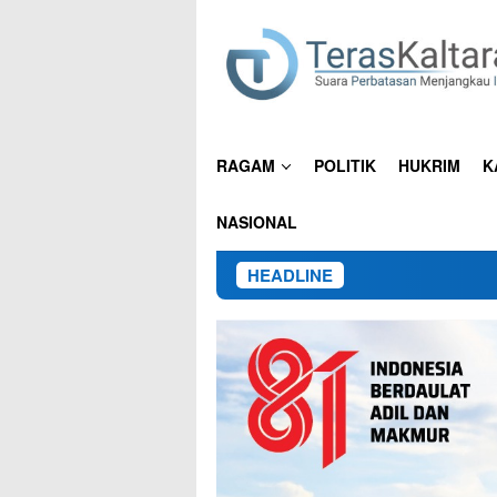
Loncat
ke
konten
RAGAM
POLITIK
HUKRIM
K
NASIONAL
HEADLINE
15 Pe