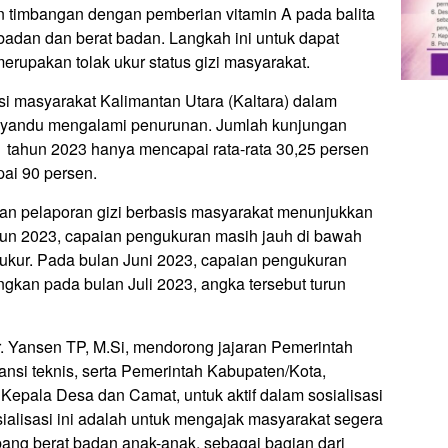
n timbangan dengan pemberian vitamin A pada balita
badan dan berat badan. Langkah ini untuk dapat
merupakan tolak ukur status gizi masyarakat.
i masyarakat Kalimantan Utara (Kaltara) dalam
osyandu mengalami penurunan. Jumlah kunjungan
1 tahun 2023 hanya mencapai rata-rata 30,25 persen
pai 90 persen.
tatan pelaporan gizi berbasis masyarakat menunjukkan
hun 2023, capaian pengukuran masih jauh di bawah
ukur. Pada bulan Juni 2023, capaian pengukuran
gkan pada bulan Juli 2023, angka tersebut turun
r. Yansen TP, M.Si, mendorong jajaran Pemerintah
tansi teknis, serta Pemerintah Kabupaten/Kota,
 Kepala Desa dan Camat, untuk aktif dalam sosialisasi
ialisasi ini adalah untuk mengajak masyarakat segera
ng berat badan anak-anak, sebagai bagian dari