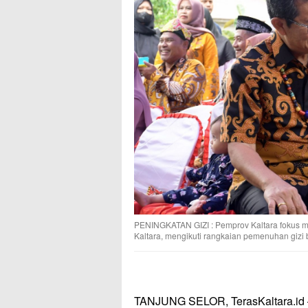
PENINGKATAN GIZI : Pemprov Kaltara fokus m
Kaltara, mengikuti rangkaian pemenuhan gizi b
TANJUNG SELOR, TerasKaltara.id 