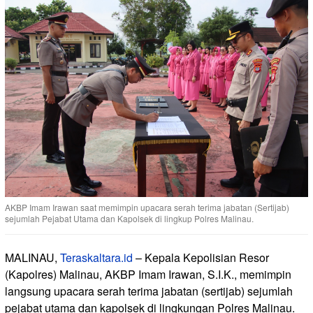
AKBP Imam Irawan saat memimpin upacara serah terima jabatan (Sertijab)
sejumlah Pejabat Utama dan Kapolsek di lingkup Polres Malinau.
MALINAU,
Teraskaltara.id
– Kepala Kepolisian Resor
(Kapolres) Malinau, AKBP Imam Irawan, S.I.K., memimpin
langsung upacara serah terima jabatan (sertijab) sejumlah
pejabat utama dan kapolsek di lingkungan Polres Malinau.