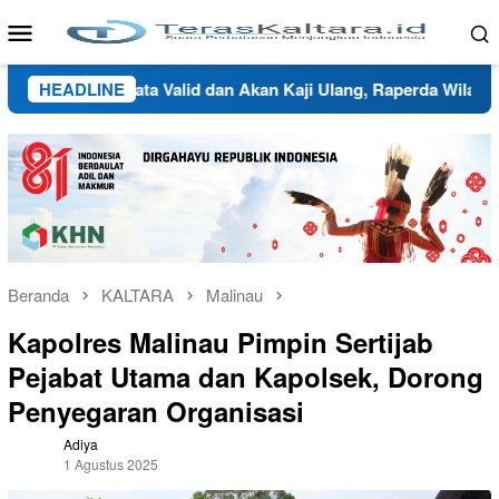
Loncat
Menu
ke
Mobile
konten
Butuh Data Valid dan Akan Kaji Ulang, Raperda Wilayah Adat d
HEADLINE
Beranda
KALTARA
Malinau
Kapolres Malinau Pimpin Sertijab
Pejabat Utama dan Kapolsek, Dorong
Penyegaran Organisasi
Adiya
1 Agustus 2025