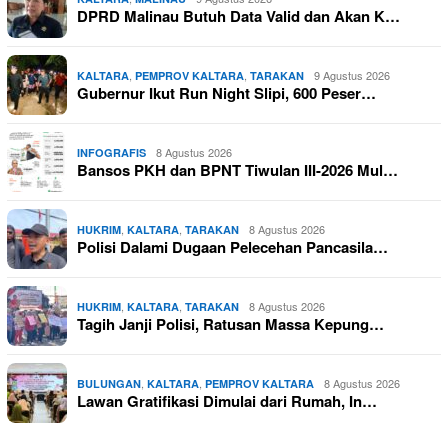
DPRD Malinau Butuh Data Valid dan Akan K…
,
,
9 Agustus 2026
KALTARA
PEMPROV KALTARA
TARAKAN
Gubernur Ikut Run Night Slipi, 600 Peser…
8 Agustus 2026
INFOGRAFIS
Bansos PKH dan BPNT Tiwulan III-2026 Mul…
,
,
8 Agustus 2026
HUKRIM
KALTARA
TARAKAN
Polisi Dalami Dugaan Pelecehan Pancasila…
,
,
8 Agustus 2026
HUKRIM
KALTARA
TARAKAN
Tagih Janji Polisi, Ratusan Massa Kepung…
,
,
8 Agustus 2026
BULUNGAN
KALTARA
PEMPROV KALTARA
Lawan Gratifikasi Dimulai dari Rumah, In…