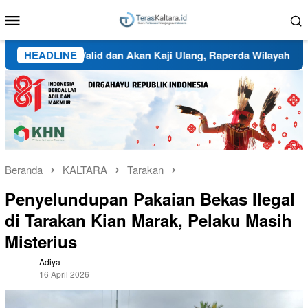
Loncat
Menu
ke
Mobile
konten
 Data Valid dan Akan Kaji Ulang, Raperda Wilayah Adat dan T
HEADLINE
Beranda
KALTARA
Tarakan
Penyelundupan Pakaian Bekas Ilegal
di Tarakan Kian Marak, Pelaku Masih
Misterius
Adiya
16 April 2026