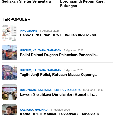
Sediakan Shelter Sementara
Borongan di Kebun Karet
Bulungan
TERPOPULER
8 Agustus 2026
INFOGRAFIS
Bansos PKH dan BPNT Tiwulan III-2026 Mul…
,
,
8 Agustus 2026
HUKRIM
KALTARA
TARAKAN
Polisi Dalami Dugaan Pelecehan Pancasila…
,
,
8 Agustus 2026
HUKRIM
KALTARA
TARAKAN
Tagih Janji Polisi, Ratusan Massa Kepung…
,
,
8 Agustus 2026
BULUNGAN
KALTARA
PEMPROV KALTARA
Lawan Gratifikasi Dimulai dari Rumah, In…
,
8 Agustus 2026
KALTARA
MALINAU
Ketua DPRD Malinau Targetkan 8 Raperda R…