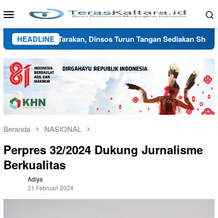
Loncat
Menu
ke
Mobile
konten
gsi ke Tarakan, Dinsos Turun Tangan Sediakan Shelter Sementar
HEADLINE
Beranda
NASIONAL
Perpres 32/2024 Dukung Jurnalisme
Berkualitas
Adiya
21 Februari 2024