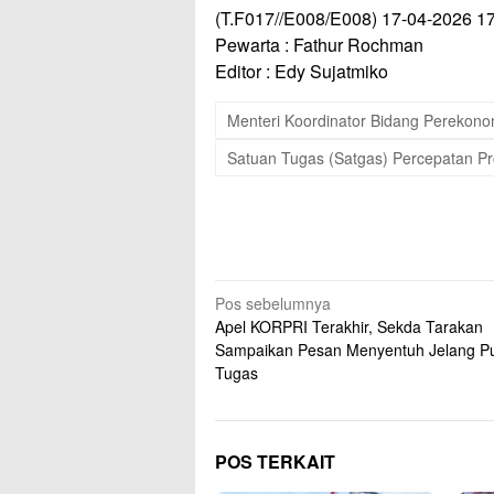
(T.F017//E008/E008) 17-04-2026 17:
Pewarta : Fathur Rochman
Editor : Edy Sujatmiko
Menteri Koordinator Bidang Perekono
Satuan Tugas (Satgas) Percepatan P
Navigasi
Pos sebelumnya
Apel KORPRI Terakhir, Sekda Tarakan
pos
Sampaikan Pesan Menyentuh Jelang P
Tugas
POS TERKAIT