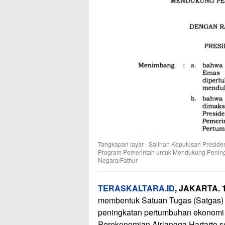
Tangkapan layar - Salinan Keputusan Presid
Program Pemerintah untuk Mendukung Pening
Negara/Fathur
TERASKALTARA.ID
, JAKARTA. 
membentuk Satuan Tugas (Satgas)
peningkatan pertumbuhan ekonomi y
Perekonomian Airlangga Hartarto se