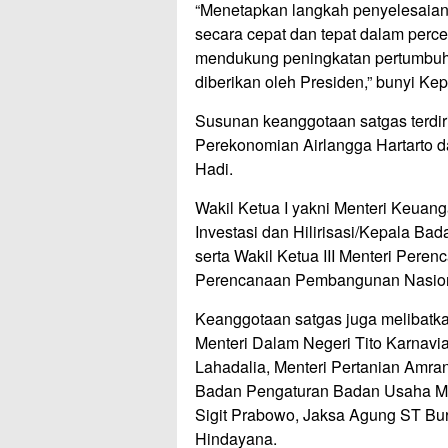
“Menetapkan langkah penyelesaian 
secara cepat dan tepat dalam perc
mendukung peningkatan pertumbuh
diberikan oleh Presiden,” bunyi Kep
Susunan keanggotaan satgas terdiri
Perekonomian Airlangga Hartarto da
Hadi.
Wakil Ketua I yakni Menteri Keuan
Investasi dan Hilirisasi/Kepala B
serta Wakil Ketua III Menteri Pe
Perencanaan Pembangunan Nasio
Keanggotaan satgas juga melibatka
Menteri Dalam Negeri Tito Karnavi
Lahadalia, Menteri Pertanian Amran
Badan Pengaturan Badan Usaha Mili
Sigit Prabowo, Jaksa Agung ST Bu
Hindayana.