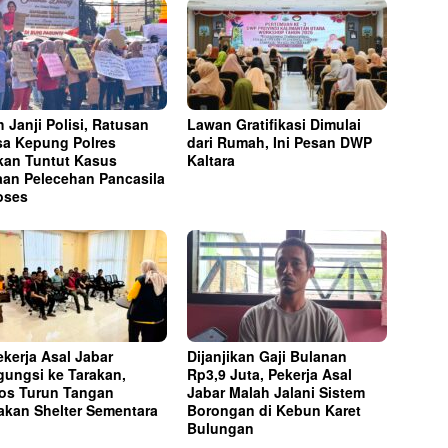
h Janji Polisi, Ratusan
Lawan Gratifikasi Dimulai
a Kepung Polres
dari Rumah, Ini Pesan DWP
kan Tuntut Kasus
Kaltara
an Pelecehan Pancasila
oses
ekerja Asal Jabar
Dijanjikan Gaji Bulanan
ungsi ke Tarakan,
Rp3,9 Juta, Pekerja Asal
os Turun Tangan
Jabar Malah Jalani Sistem
akan Shelter Sementara
Borongan di Kebun Karet
Bulungan