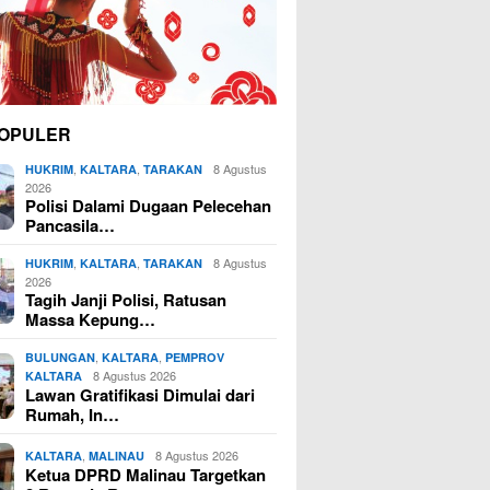
OPULER
,
,
8 Agustus
HUKRIM
KALTARA
TARAKAN
2026
Polisi Dalami Dugaan Pelecehan
Pancasila…
,
,
8 Agustus
HUKRIM
KALTARA
TARAKAN
2026
Tagih Janji Polisi, Ratusan
Massa Kepung…
,
,
BULUNGAN
KALTARA
PEMPROV
8 Agustus 2026
KALTARA
Lawan Gratifikasi Dimulai dari
Rumah, In…
,
8 Agustus 2026
KALTARA
MALINAU
Ketua DPRD Malinau Targetkan