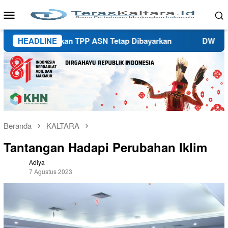
Loncat
Menu
ke
Mobile
konten
rov Pastikan TPP ASN Tetap Dibayarkan
HEADLINE
DWP Kaltara Aj
Beranda
KALTARA
Tantangan Hadapi Perubahan Iklim
Adiya
7 Agustus 2023