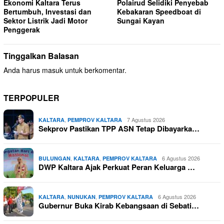
Ekonomi Kaltara Terus
Polairud Selidiki Penyebab
Bertumbuh, Investasi dan
Kebakaran Speedboat di
Sektor Listrik Jadi Motor
Sungai Kayan
Penggerak
Tinggalkan Balasan
Anda harus
masuk
untuk berkomentar.
TERPOPULER
,
7 Agustus 2026
KALTARA
PEMPROV KALTARA
Sekprov Pastikan TPP ASN Tetap Dibayarka…
,
,
6 Agustus 2026
BULUNGAN
KALTARA
PEMPROV KALTARA
DWP Kaltara Ajak Perkuat Peran Keluarga …
,
,
6 Agustus 2026
KALTARA
NUNUKAN
PEMPROV KALTARA
Gubernur Buka Kirab Kebangsaan di Sebati…