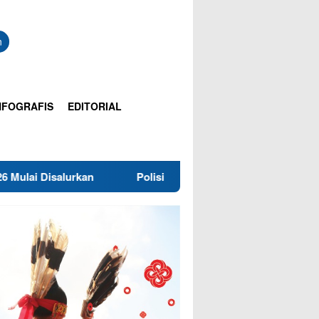
n
NFOGRAFIS
EDITORIAL
isalurkan
Polisi Dalami Dugaan Pelecehan Pancasila di 