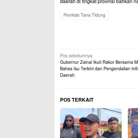
daerah di tingkat provinsi bahkan n
Pemkab Tana Tidung
Navigasi
Pos sebelumnya
Gubernur Zainal Ikuti Rakor Bersama M
pos
Bahas Isu Terkini dan Pengendalian Infl
Daerah
POS TERKAIT