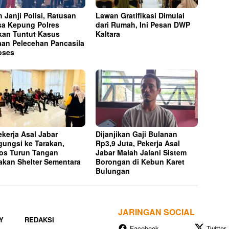
h Janji Polisi, Ratusan
Lawan Gratifikasi Dimulai
a Kepung Polres
dari Rumah, Ini Pesan DWP
kan Tuntut Kasus
Kaltara
an Pelecehan Pancasila
oses
ekerja Asal Jabar
Dijanjikan Gaji Bulanan
ungsi ke Tarakan,
Rp3,9 Juta, Pekerja Asal
os Turun Tangan
Jabar Malah Jalani Sistem
akan Shelter Sementara
Borongan di Kebun Karet
Bulungan
JARINGAN SOCIAL
Y
REDAKSI
Facebook
Twitter