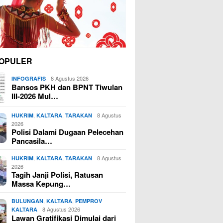
OPULER
8 Agustus 2026
INFOGRAFIS
Bansos PKH dan BPNT Tiwulan
III-2026 Mul…
,
,
8 Agustus
HUKRIM
KALTARA
TARAKAN
2026
Polisi Dalami Dugaan Pelecehan
Pancasila…
,
,
8 Agustus
HUKRIM
KALTARA
TARAKAN
2026
Tagih Janji Polisi, Ratusan
Massa Kepung…
,
,
BULUNGAN
KALTARA
PEMPROV
8 Agustus 2026
KALTARA
Lawan Gratifikasi Dimulai dari