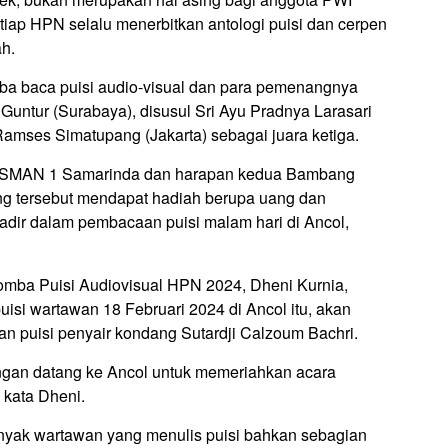
tiap HPN selalu menerbitkan antologi puisi dan cerpen
ah.
a baca puisi audio-visual dan para pemenangnya
untur (Surabaya), disusul Sri Ayu Pradnya Larasari
Ramses Simatupang (Jakarta) sebagai juara ketiga.
a SMAN 1 Samarinda dan harapan kedua Bambang
g tersebut mendapat hadiah berupa uang dan
dir dalam pembacaan puisi malam hari di Ancol,
omba Puisi Audiovisual HPN 2024, Dheni Kurnia,
si wartawan 18 Februari 2024 di Ancol itu, akan
 puisi penyair kondang Sutardji Calzoum Bachri.
ngan datang ke Ancol untuk memeriahkan acara
 kata Dheni.
yak wartawan yang menulis puisi bahkan sebagian