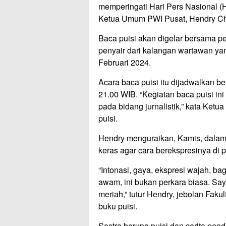
memperingati Hari Pers Nasional (
Ketua Umum PWI Pusat, Hendry C
Baca puisi akan digelar bersama p
penyair dari kalangan wartawan ya
Februari 2024.
Acara baca puisi itu dijadwalkan b
21.00 WIB. “Kegiatan baca puisi i
pada bidang jurnalistik,” kata Ke
puisi.
Hendry menguraikan, Kamis, dalam
keras agar cara berekspresinya di p
“Intonasi, gaya, ekspresi wajah, b
awam, ini bukan perkara biasa. Saya
meriah,” tutur Hendry, jebolan Fak
buku puisi.
Sastra berupa puisi dan cerita pe