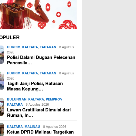
OPULER
,
,
8 Agustus
HUKRIM
KALTARA
TARAKAN
2026
Polisi Dalami Dugaan Pelecehan
Pancasila…
,
,
8 Agustus
HUKRIM
KALTARA
TARAKAN
2026
Tagih Janji Polisi, Ratusan
Massa Kepung…
,
,
BULUNGAN
KALTARA
PEMPROV
8 Agustus 2026
KALTARA
Lawan Gratifikasi Dimulai dari
Rumah, In…
,
8 Agustus 2026
KALTARA
MALINAU
Ketua DPRD Malinau Targetkan