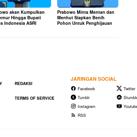
owo akan Kumpulkan
Prabowo Minta Mentan dan
rnur Hingga Bupati
Menhut Siapkan Benih
s Indonesia ASRI
Pohon Untuk Penghijauan
JARINGAN SOCIAL
Y
REDAKSI
Facebook
Twitter
Tumblr
Stumbl
TERMS OF SERVICE
Instagram
Youtub
RSS