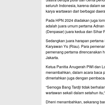
seluruh Indonesia, karena dalam se
karya wartawan dari berbagai daer
Pada HPN 2024 diadakan juga lomb
adalah juara umum pertama Adnan G
(Denpasar) juara kedua dan Sihar 
Sedangkan juara harapan pertam
Karyawan Ys (Riau). Para pemenan
pemenang pertama direncanakan ha
Jakarta.
Ketua Panitia Anugerah PWI dan L
menambahkan, dalam acara baca pui
dimeriahkan juga dengan pembacaan
“Semoga Bang Tardji tidak berhala
wartawan sekali dalam setahun itu,”
Dheni menambahkan, sekarang ban