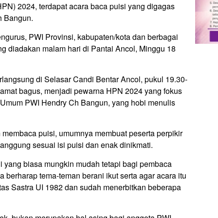
HPN) 2024, terdapat acara baca puisi yang digagas
h Bangun.
engurus, PWI Provinsi, kabupaten/kota dan berbagai
ng diadakan malam hari di Pantai Ancol, Minggu 18
erlangsung di Selasar Candi Bentar Ancol, pukul 19.30-
ni amat bagus, menjadi pewarna HPN 2024 yang fokus
tua Umum PWI Hendry Ch Bangun, yang hobi menulis
 membaca puisi, umumnya membuat peserta perpikir
anggung sesuai isi puisi dan enak dinikmati.
agi yang biasa mungkin mudah tetapi bagi pembaca
 berharap tema-teman berani ikut serta agar acara itu
ultas Sastra UI 1982 dan sudah menerbitkan beberapa
ndek, bukan merupakan hal asing bagi anggota PWI