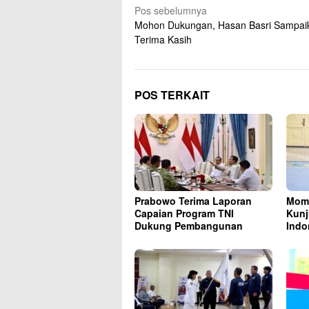
Navigasi
Pos sebelumnya
Mohon Dukungan, Hasan Basri Sampai
pos
Terima Kasih
POS TERKAIT
Prabowo Terima Laporan
Mome
Capaian Program TNI
Kunj
Dukung Pembangunan
Indo