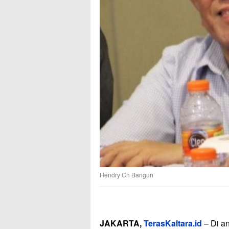
Hendry Ch Bangun
JAKARTA,
TerasKaltara.id
– Di an