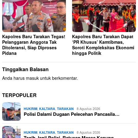
Kapolres Baru Tarakan Tegas!
Kapolres Baru Tarakan Dapat
Pelanggaran Anggota Tak
‘PR Khusus’ Kamtibmas,
Ditoleransi, Siap Diproses
Soroti Kompleksitas Ekonomi
Pidana
hingga Politik
Tinggalkan Balasan
Anda harus
masuk
untuk berkomentar.
TERPOPULER
,
,
8 Agustus 2026
HUKRIM
KALTARA
TARAKAN
Polisi Dalami Dugaan Pelecehan Pancasila…
,
,
8 Agustus 2026
HUKRIM
KALTARA
TARAKAN
Tagih Janji Polisi, Ratusan Massa Kepung…