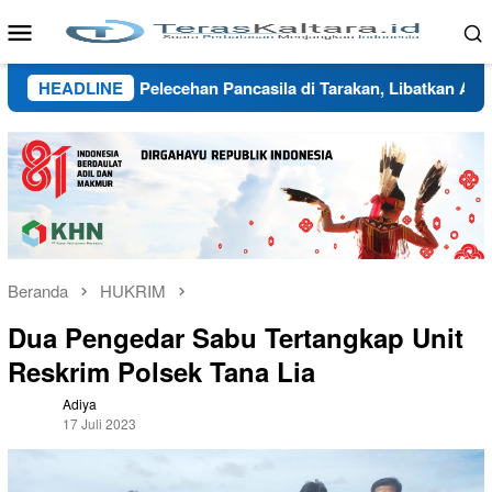
Loncat
Menu
ke
Mobile
konten
i Dugaan Pelecehan Pancasila di Tarakan, Libatkan Ahli Bahasa 
HEADLINE
Beranda
HUKRIM
Dua Pengedar Sabu Tertangkap Unit
Reskrim Polsek Tana Lia
Adiya
17 Juli 2023